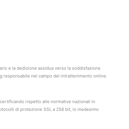
nario e la dedizione assidua verso la soddisfazione
ing responsabile nel campo del intrattenimento online.
ertificando rispetto alle normative nazionali in
otocolli di protezione SSL a 256 bit, lo medesimo