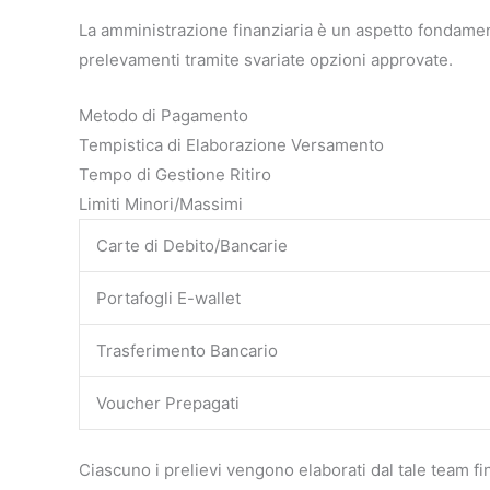
La amministrazione finanziaria è un aspetto fondamen
prelevamenti tramite svariate opzioni approvate.
Metodo di Pagamento
Tempistica di Elaborazione Versamento
Tempo di Gestione Ritiro
Limiti Minori/Massimi
Carte di Debito/Bancarie
Portafogli E-wallet
Trasferimento Bancario
Voucher Prepagati
Ciascuno i prelievi vengono elaborati dal tale team fi