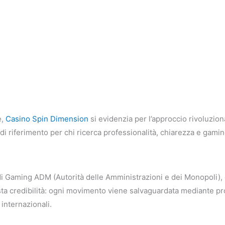
e,
Casino Spin Dimension
si evidenzia per l’approccio rivoluzio
o di riferimento per chi ricerca professionalità, chiarezza e gam
 di Gaming ADM (Autorità delle Amministrazioni e dei Monopoli), c
sta credibilità: ogni movimento viene salvaguardata mediante pr
 internazionali.