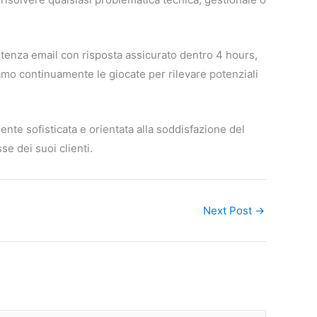
sistenza email con risposta assicurato dentro 4 hours,
amo continuamente le giocate per rilevare potenziali
te sofisticata e orientata alla soddisfazione del
se dei suoi clienti.
Next Post
→