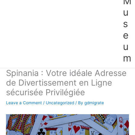
M
u
s
e
u
m
Spinania : Votre idéale Adresse
de Divertissement en Ligne
sécurisée Privilégiée
Leave a Comment
/
Uncategorized
/ By
gdmigrate