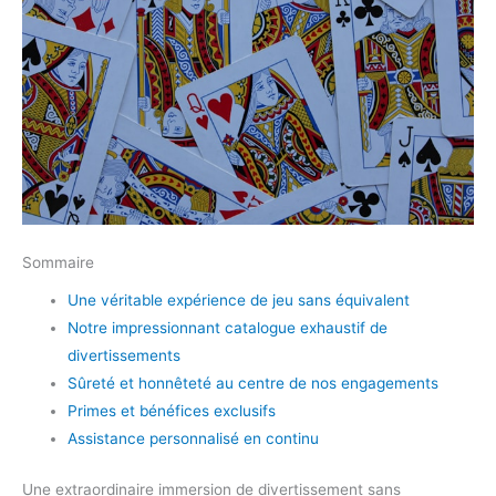
Sommaire
Une véritable expérience de jeu sans équivalent
Notre impressionnant catalogue exhaustif de
divertissements
Sûreté et honnêteté au centre de nos engagements
Primes et bénéfices exclusifs
Assistance personnalisé en continu
Une extraordinaire immersion de divertissement sans