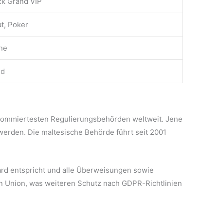
ack Grand VIP
t, Poker
ne
ld
renommiertesten Regulierungsbehörden weltweit. Jene
 werden. Die maltesische Behörde führt seit 2001
ard entspricht und alle Überweisungen sowie
en Union, was weiteren Schutz nach GDPR-Richtlinien