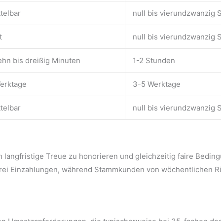
telbar
null bis vierundzwanzig 
t
null bis vierundzwanzig 
ehn bis dreißig Minuten
1-2 Stunden
erktage
3-5 Werktage
telbar
null bis vierundzwanzig 
angfristige Treue zu honorieren und gleichzeitig faire Bedin
drei Einzahlungen, während Stammkunden von wöchentlichen R