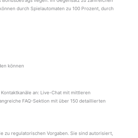
s Bonusbetrags liegen. Im Gegensatz zu zahlreichen
önnen durch Spielautomaten zu 100 Prozent, durch
rden können
Kontaktkanäle an: Live-Chat mit mittleren
ngreiche FAQ-Sektion mit über 150 detaillierten
zu regulatorischen Vorgaben. Sie sind autorisiert,