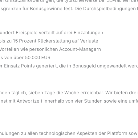
ten Umsatzanforderungen, die typischerweise bei 35-fachen de
sgrenzen für Bonusgewinne fest. Die Durchspielbedingungen k
dert Freispiele verteilt auf drei Einzahlungen
s zu 15 Prozent Rückerstattung auf Verluste
 Vorteilen wie persönlichen Account-Managern
ols von über 50.000 EUR
er Einsatz Points generiert, die in Bonusgeld umgewandelt we
n täglich, sieben Tage die Woche erreichbar. Wir bieten drei 
st mit Antwortzeit innerhalb von vier Stunden sowie eine umfa
lungen zu allen technologischen Aspekten der Plattform sowie 