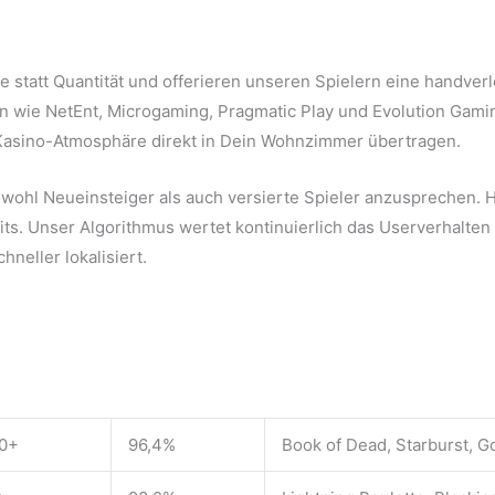
e statt Quantität und offerieren unseren Spielern eine handver
wie NetEnt, Microgaming, Pragmatic Play und Evolution Gaming
 Kasino-Atmosphäre direkt in Dein Wohnzimmer übertragen.
owohl Neueinsteiger als auch versierte Spieler anzusprechen. 
ts. Unser Algorithmus wertet kontinuierlich das Userverhalten 
hneller lokalisiert.
00+
96,4%
Book of Dead, Starburst, 