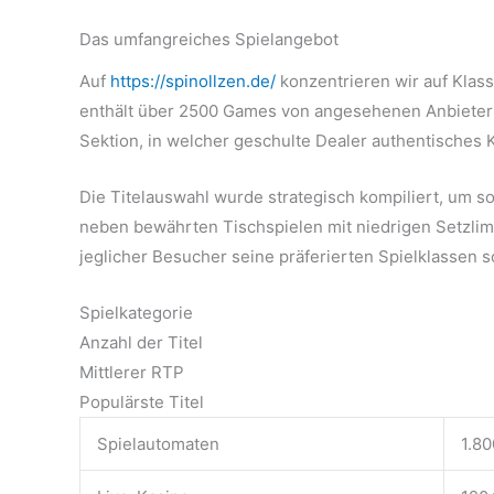
Das umfangreiches Spielangebot
Auf
https://spinollzen.de/
konzentrieren wir auf Klass
enthält über 2500 Games von angesehenen Anbietern 
Sektion, in welcher geschulte Dealer authentisches
Die Titelauswahl wurde strategisch kompiliert, um s
neben bewährten Tischspielen mit niedrigen Setzlimi
jeglicher Besucher seine präferierten Spielklassen sc
Spielkategorie
Anzahl der Titel
Mittlerer RTP
Populärste Titel
Spielautomaten
1.8