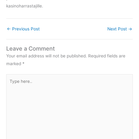
kasinoharrastajille.
←
Previous Post
Next Post
→
Leave a Comment
Your email address will not be published.
Required fields are
marked
*
Type
here..