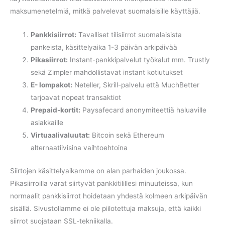
maksumenetelmiä, mitkä palvelevat suomalaisille käyttäjiä.
Pankkisiirrot:
Tavalliset tilisiirrot suomalaisista
pankeista, käsittelyaika 1-3 päivän arkipäivää
Pikasiirrot:
Instant-pankkipalvelut työkalut mm. Trustly
sekä Zimpler mahdollistavat instant kotiutukset
E- lompakot:
Neteller, Skrill-palvelu että MuchBetter
tarjoavat nopeat transaktiot
Prepaid-kortit:
Paysafecard anonymiteettiä haluaville
asiakkaille
Virtuaalivaluutat:
Bitcoin sekä Ethereum
alternaatiivisina vaihtoehtoina
Siirtojen käsittelyaikamme on alan parhaiden joukossa.
Pikasiirroilla varat siirtyvät pankkitilillesi minuuteissa, kun
normaalit pankkisiirrot hoidetaan yhdestä kolmeen arkipäivän
sisällä. Sivustollamme ei ole piilotettuja maksuja, että kaikki
siirrot suojataan SSL-tekniikalla.