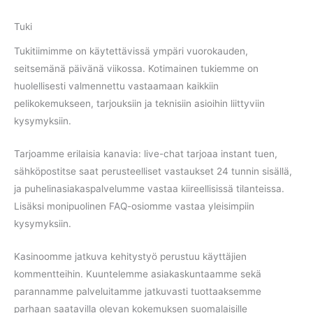
Tuki
Tukitiimimme on käytettävissä ympäri vuorokauden,
seitsemänä päivänä viikossa. Kotimainen tukiemme on
huolellisesti valmennettu vastaamaan kaikkiin
pelikokemukseen, tarjouksiin ja teknisiin asioihin liittyviin
kysymyksiin.
Tarjoamme erilaisia kanavia: live-chat tarjoaa instant tuen,
sähköpostitse saat perusteelliset vastaukset 24 tunnin sisällä,
ja puhelinasiakaspalvelumme vastaa kiireellisissä tilanteissa.
Lisäksi monipuolinen FAQ-osiomme vastaa yleisimpiin
kysymyksiin.
Kasinoomme jatkuva kehitystyö perustuu käyttäjien
kommentteihin. Kuuntelemme asiakaskuntaamme sekä
parannamme palveluitamme jatkuvasti tuottaaksemme
parhaan saatavilla olevan kokemuksen suomalaisille