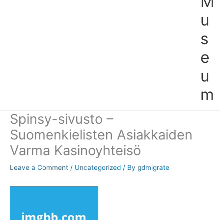
M
u
s
e
u
m
Spinsy-sivusto –
Suomenkielisten Asiakkaiden
Varma Kasinoyhteisö
Leave a Comment
/
Uncategorized
/ By
gdmigrate