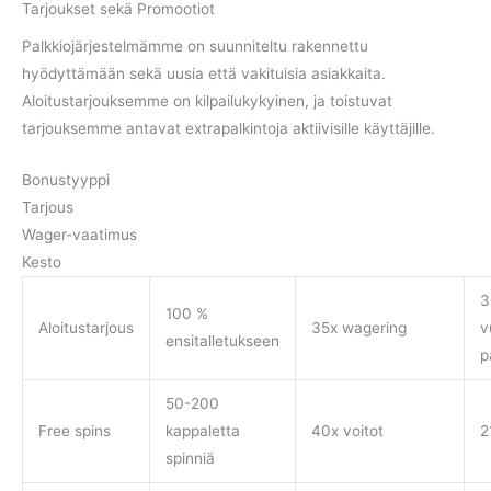
Tarjoukset sekä Promootiot
Palkkiojärjestelmämme on suunniteltu rakennettu
hyödyttämään sekä uusia että vakituisia asiakkaita.
Aloitustarjouksemme on kilpailukykyinen, ja toistuvat
tarjouksemme antavat extrapalkintoja aktiivisille käyttäjille.
Bonustyyppi
Tarjous
Wager-vaatimus
Kesto
3
100 %
Aloitustarjous
35x wagering
v
ensitalletukseen
p
50-200
Free spins
kappaletta
40x voitot
2
spinniä