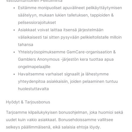
Vastuuntuntoinen Pelitoiminta
Esitämme monipuoliset apuvälineet pelikäyttäytymisen
säätelyyn, mukaan lukien talletuksen, tappioiden &
pelisessiorajoitukset
Asiakkaat voivat laittaa itsensä järjestelmään
väliaikaisesti tai sitten pysyvään pelikieltolistalle milloin
tahansa
Yhteistyösopimuksemme GamCare-organisaation &
Gamblers Anonymous -järjestön kera tuottaa apua
ongelmapelaajille
Havaitsemme varhaiset signaalit ja lähestymme
yhteydenpitoa asiakkaisiin, joiden pelaaminen tuntuu
huolestuttavalta
Hyödyt & Tarjousbonus
Tarjoamme kilpailukykyisen bonusohjelman, joka huomioi sekä
uudet kuin vakio asiakkaat. Bonusehdoissamme vallitsee
selkeys päällimmäisenä, eikä salaisia ehtoja löydy.