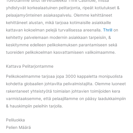
Toivotamme sinut tervetulleeksi Thrill Casinolle, missä
yhdistyvät korkealaatuinen pelitarjonta, ripeät kotiutukset &
pelaajamyönteinen asiakaspalvelu. Olemme kehittäneet
kehittäneet alustan, mikä tarjoaa kotimaisille asiakkaille
kattavan kokoelman pelejä turvallisessa areenalla.
Thrill
on
kehitetty palvelemaan modernin asiakkaan tarpeisiin, &
keskitymme edelleen pelikokemuksen parantamiseen sekä
tuoreiden pelikokoelman kasvattamiseen valikoimaamme.
Kattava Pelitarjontamme
Pelikokoelmamme tarjoaa jopa 3000 kappaletta monipuolista
kohdetta globaalien johtavilta pelivalmistajilta. Olemme luoneet
rakentaneet yhteistyötä toimialan johtavien toimijoiden kera
varmistaaksemme, että pelaajillamme on pääsy laadukkaimpiin
& hauskimpiin peleihin tarjolla.
Peliluokka
Pelien Määrä