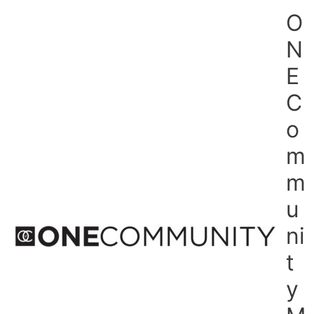
Skip
O
to
N
content
E
C
o
m
m
u
ni
t
y