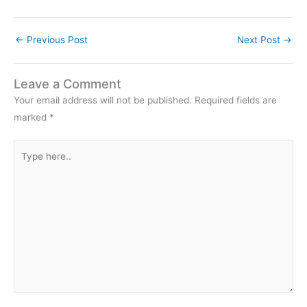
←
Previous Post
Next Post
→
Leave a Comment
Your email address will not be published.
Required fields are
marked
*
Type
here..