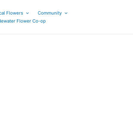
cal Flowers
Community
dewater Flower Co-op