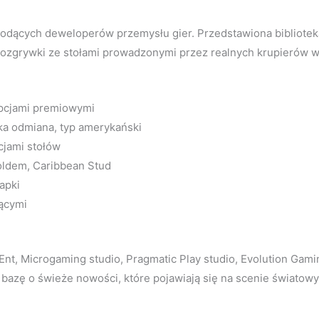
dących deweloperów przemysłu gier. Przedstawiona bibliotek
rozgrywki ze stołami prowadzonymi przez realnych krupierów 
opcjami premiowymi
ska odmiana, typ amerykański
cjami stołów
oldem, Caribbean Stud
apki
zącymi
tEnt, Microgaming studio, Pragmatic Play studio, Evolution Gam
azę o świeże nowości, które pojawiają się na scenie światow