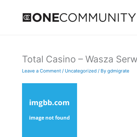
Skip
to
content
Total Casino – Wasza Serw
Leave a Comment
/
Uncategorized
/ By
gdmigrate