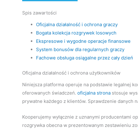
Spis zawartości
Oficjalna działalność i ochrona graczy
Bogata kolekcja rozgrywek losowych
Ekspresowe i wygodne operacje finansowe
System bonusów dla regularnych graczy
Fachowe obsługa osiągalne przez cały dzień
Oficjalna działalność i ochrona użytkowników
Niniejsza platforma operuje na podstawie legalnej 
oferowanych świadczeń.
oficjalna strona
stosuje wyso
prywatne każdego z klientów. Sprawdzenie danych n
Kooperujemy wyłącznie z uznanymi producentami opr
rozgrywka obecna w prezentowanym zestawieniu zo