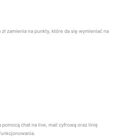
ł zamienia na punkty, które da się wymieniać na
omocą chat na live, mail cyfrową oraz linię
funkcjonowania.