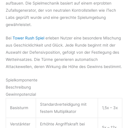
aufbauen. Die Spielmechanik basiert auf einem erprobten
Zufallsgenerator, der von neutralen Kontrollstellen wie iTech
Labs geprüft wurde und eine gerechte Spielumgebung
gewährleistet.
Bei
Tower Rush Spiel
erleben Nutzer eine besondere Mischung
aus Geschicklichkeit und Glück. Jede Runde beginnt mit der
Auswahl der Defensivposition, gefolgt von der Festlegung des
Wetteinsatzes. Die Türme generieren automatisch
Attackewellen, deren Wirkung die Höhe des Gewinns bestimmt.
Spielkomponente
Beschreibung
Gewinnpotenzial
Standardverteidigung mit
Basisturm
1,5x – 3x
festem Multiplikator
Verstärkter
Erhöhte Angriffskraft bei
5x – 12x