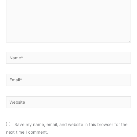
Name*
Email*
Website
Save my name, email, and website in this browser for the
next time I comment.