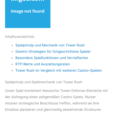
Inhaltsverzeichnis
Spielprinzip und Mechanik von Tower Rush
Gewinn-Strategien für fortgeschrittene Spieler
Besondere Spielfunktionen und Vervielfacher
RTP-Werte und Auszahlungsraten
Tower Rush im Vergleich mit weiteren Casino-Spielen
Spielprinzip und Spielmechanik von Tower Rush
Unser Spiel kombiniert klassische Tower-Defense-Elemente mit
der Aufregung eines zeitgemäßen Casino-Spiels. Nutzer
müssen strategische Beschlüsse treffen, während sie ihre
Einsätze platzieren und gleichzeitig abwehrende Strukturen