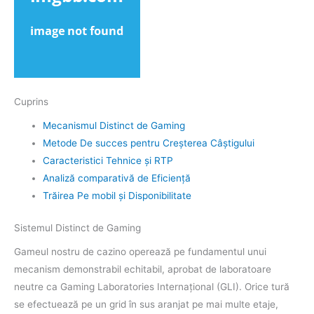
Cuprins
Mecanismul Distinct de Gaming
Metode De succes pentru Creșterea Câștigului
Caracteristici Tehnice și RTP
Analiză comparativă de Eficiență
Trăirea Pe mobil și Disponibilitate
Sistemul Distinct de Gaming
Gameul nostru de cazino operează pe fundamentul unui
mecanism demonstrabil echitabil, aprobat de laboratoare
neutre ca Gaming Laboratories Internațional (GLI). Orice tură
se efectuează pe un grid în sus aranjat pe mai multe etaje,