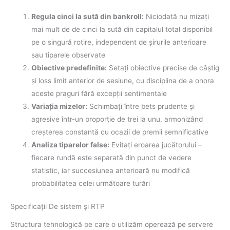
Regula cinci la sută din bankroll:
Niciodată nu mizați
mai mult de de cinci la sută din capitalul total disponibil
pe o singură rotire, independent de șirurile anterioare
sau tiparele observate
Obiective predefinite:
Setați obiective precise de câștig
și loss limit anterior de sesiune, cu disciplina de a onora
aceste praguri fără excepții sentimentale
Variația mizelor:
Schimbați între bets prudente și
agresive într-un proporție de trei la unu, armonizând
creșterea constantă cu ocazii de premii semnificative
Analiza tiparelor false:
Evitați eroarea jucătorului –
fiecare rundă este separată din punct de vedere
statistic, iar succesiunea anterioară nu modifică
probabilitatea celei următoare turări
Specificații De sistem și RTP
Structura tehnologică pe care o utilizăm operează pe servere