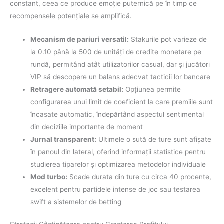
constant, ceea ce produce emoție puternică pe în timp ce
recompensele potențiale se amplifică.
Mecanism de pariuri versatil:
Stakurile pot varieze de
la 0.10 până la 500 de unități de credite monetare pe
rundă, permitând atât utilizatorilor casual, dar și jucători
VIP să descopere un balans adecvat tacticii lor bancare
Retragere automată setabil:
Opțiunea permite
configurarea unui limit de coeficient la care premiile sunt
încasate automatic, îndepărtând aspectul sentimental
din deciziile importante de moment
Jurnal transparent:
Ultimele o sută de ture sunt afișate
în panoul din lateral, oferind informații statistice pentru
studierea tiparelor și optimizarea metodelor individuale
Mod turbo:
Scade durata din ture cu circa 40 procente,
excelent pentru partidele intense de joc sau testarea
swift a sistemelor de betting