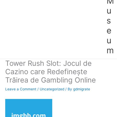
M
u
s
e
u
m
Tower Rush Slot: Jocul de
Cazino care Redefinește
Trăirea de Gambling Online
Leave a Comment
/
Uncategorized
/ By
gdmigrate