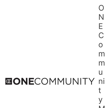
Skip
O
to
N
content
E
C
o
m
m
u
ni
t
y