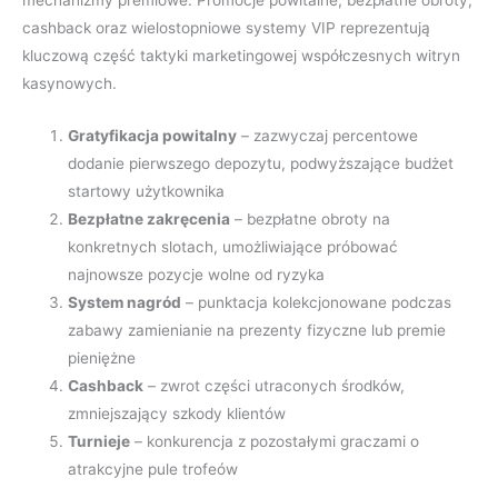
cashback oraz wielostopniowe systemy VIP reprezentują
kluczową część taktyki marketingowej współczesnych witryn
kasynowych.
Gratyfikacja powitalny
– zazwyczaj percentowe
dodanie pierwszego depozytu, podwyższające budżet
startowy użytkownika
Bezpłatne zakręcenia
– bezpłatne obroty na
konkretnych slotach, umożliwiające próbować
najnowsze pozycje wolne od ryzyka
System nagród
– punktacja kolekcjonowane podczas
zabawy zamienianie na prezenty fizyczne lub premie
pieniężne
Cashback
– zwrot części utraconych środków,
zmniejszający szkody klientów
Turnieje
– konkurencja z pozostałymi graczami o
atrakcyjne pule trofeów