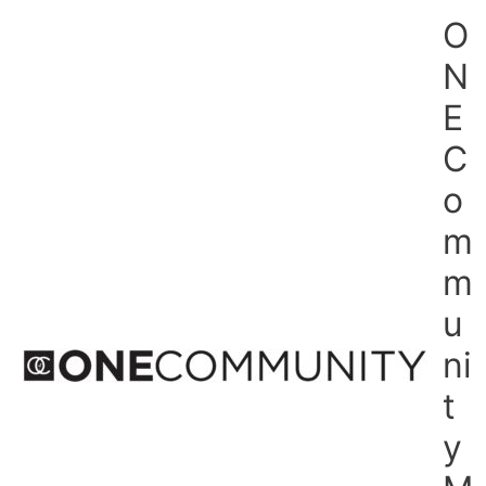
Skip
O
to
N
content
E
C
o
m
m
u
ni
t
y