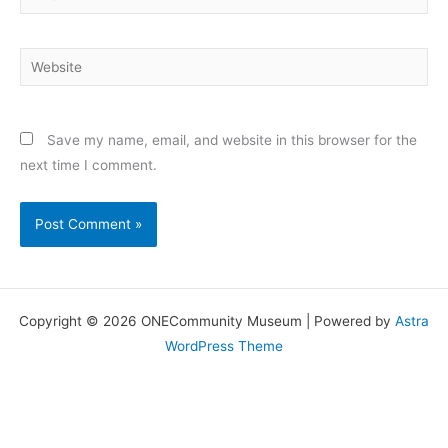
Website
Save my name, email, and website in this browser for the
next time I comment.
Copyright © 2026 ONECommunity Museum | Powered by
Astra
WordPress Theme