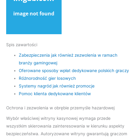
Spis zawartości
Zabezpieczenia jak również zezwolenia w ramach
branży gamingowej
Oferowane sposoby wpłat dedykowane polskich graczy
Różnorodność gier losowych
Systemy nagród jak również promocje
Pomoc klienta dedykowane klientów
Ochrona i zezwolenia w obrębie przemyśle hazardowej
Wybór właściwej witryny kasynowej wymaga przede
wszystkim skierowania zainteresowania w kierunku aspekty
bezpieczeństwa. Autoryzowane witryny gwarantują graczom