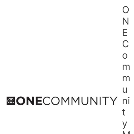
Skip
O
to
N
content
E
C
o
m
m
u
ni
t
y