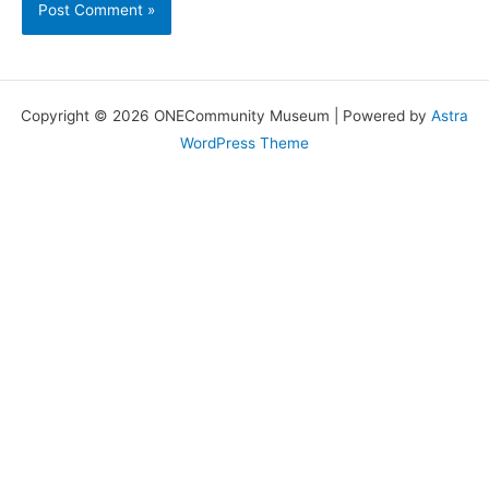
Copyright © 2026 ONECommunity Museum | Powered by
Astra
WordPress Theme