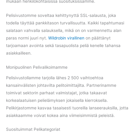
mukaan henkilökohtaisissa suosituksissamme.
Pelisivustomme soveltaa kehittynyttä SSL-salausta, joka
todella täyttää pankkitason turvallisuutta. Kaikki tapahtumasi
salataan vahvalla salauksella, mikä on on varmennettu alan
paras normi juuri nyt.
Wildrobin virallinen
on päättänyt
tarjoamaan avointa sekä tasapuolista peliä kenelle tahansa
asiakkailleen.
Monipuolinen Pelivalikoimamme
Pelisivustollamme tarjolla lähes 2 500 vaihtoehtoa
kansainvälisten johtavilta pelitoimittajilta. Partnerinamme
toimivat sektorin parhaat valmistajat, jotka takaavat
korkealaatuisen pelielämyksen jokaisella kierroksella.
Pelikirjastomme kasvaa tasaisesti tuoreilla lanseerauksilla, jotta
asiakkaamme voivat kokea aina viimeisimmistä peleistä.
Suosituimmat Pelikategoriat