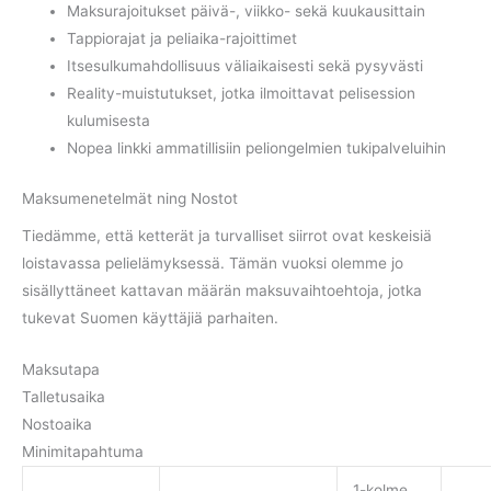
Maksurajoitukset päivä-, viikko- sekä kuukausittain
Tappiorajat ja peliaika-rajoittimet
Itsesulkumahdollisuus väliaikaisesti sekä pysyvästi
Reality-muistutukset, jotka ilmoittavat pelisession
kulumisesta
Nopea linkki ammatillisiin peliongelmien tukipalveluihin
Maksumenetelmät ning Nostot
Tiedämme, että ketterät ja turvalliset siirrot ovat keskeisiä
loistavassa pelielämyksessä. Tämän vuoksi olemme jo
sisällyttäneet kattavan määrän maksuvaihtoehtoja, jotka
tukevat Suomen käyttäjiä parhaiten.
Maksutapa
Talletusaika
Nostoaika
Minimitapahtuma
1-kolme