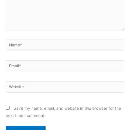
Name*
Email*
Website
Save my name, email, and website in this browser for the
next time I comment.