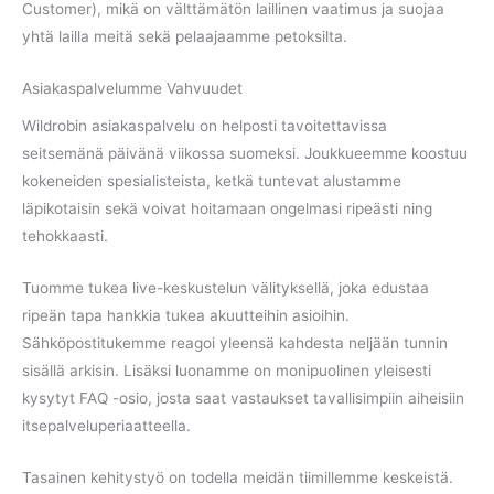
Customer), mikä on välttämätön laillinen vaatimus ja suojaa
yhtä lailla meitä sekä pelaajaamme petoksilta.
Asiakaspalvelumme Vahvuudet
Wildrobin asiakaspalvelu on helposti tavoitettavissa
seitsemänä päivänä viikossa suomeksi. Joukkueemme koostuu
kokeneiden spesialisteista, ketkä tuntevat alustamme
läpikotaisin sekä voivat hoitamaan ongelmasi ripeästi ning
tehokkaasti.
Tuomme tukea live-keskustelun välityksellä, joka edustaa
ripeän tapa hankkia tukea akuutteihin asioihin.
Sähköpostitukemme reagoi yleensä kahdesta neljään tunnin
sisällä arkisin. Lisäksi luonamme on monipuolinen yleisesti
kysytyt FAQ -osio, josta saat vastaukset tavallisimpiin aiheisiin
itsepalveluperiaatteella.
Tasainen kehitystyö on todella meidän tiimillemme keskeistä.