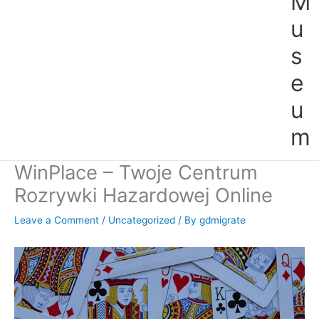
M
u
s
e
u
m
WinPlace – Twoje Centrum
Rozrywki Hazardowej Online
Leave a Comment
/
Uncategorized
/ By
gdmigrate