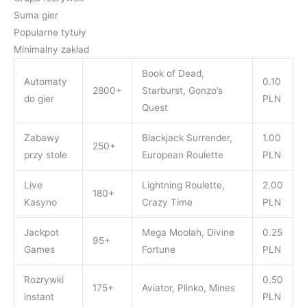
Suma gier
Popularne tytuły
Minimalny zakład
Book of Dead,
Automaty
0.10
2800+
Starburst, Gonzo’s
do gier
PLN
Quest
Zabawy
Blackjack Surrender,
1.00
250+
przy stole
European Roulette
PLN
Live
Lightning Roulette,
2.00
180+
Kasyno
Crazy Time
PLN
Jackpot
Mega Moolah, Divine
0.25
95+
Games
Fortune
PLN
Rozrywki
0.50
175+
Aviator, Plinko, Mines
instant
PLN