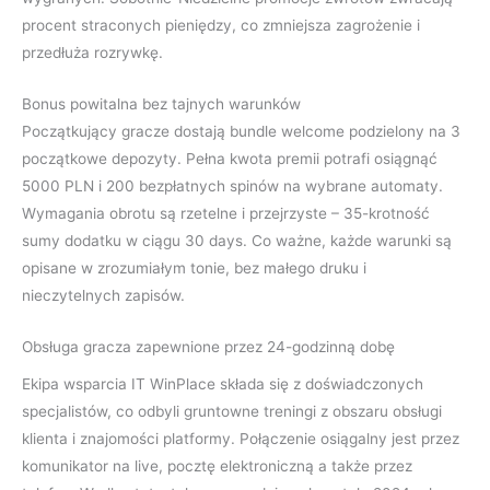
procent straconych pieniędzy, co zmniejsza zagrożenie i
przedłuża rozrywkę.
Bonus powitalna bez tajnych warunków
Początkujący gracze dostają bundle welcome podzielony na 3
początkowe depozyty. Pełna kwota premii potrafi osiągnąć
5000 PLN i 200 bezpłatnych spinów na wybrane automaty.
Wymagania obrotu są rzetelne i przejrzyste – 35-krotność
sumy dodatku w ciągu 30 days. Co ważne, każde warunki są
opisane w zrozumiałym tonie, bez małego druku i
nieczytelnych zapisów.
Obsługa gracza zapewnione przez 24-godzinną dobę
Ekipa wsparcia IT WinPlace składa się z doświadczonych
specjalistów, co odbyli gruntowne treningi z obszaru obsługi
klienta i znajomości platformy. Połączenie osiągalny jest przez
komunikator na live, pocztę elektroniczną a także przez