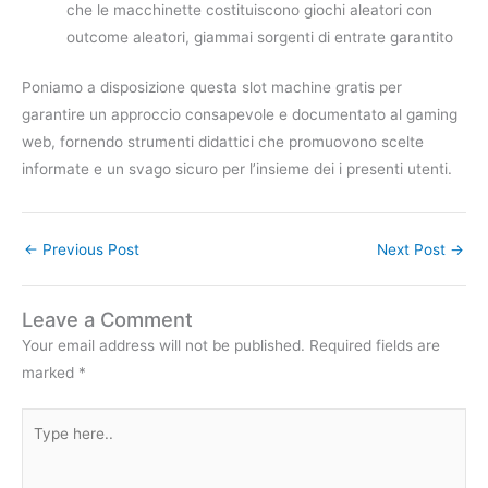
che le macchinette costituiscono giochi aleatori con
outcome aleatori, giammai sorgenti di entrate garantito
Poniamo a disposizione questa slot machine gratis per
garantire un approccio consapevole e documentato al gaming
web, fornendo strumenti didattici che promuovono scelte
informate e un svago sicuro per l’insieme dei i presenti utenti.
←
Previous Post
Next Post
→
Leave a Comment
Your email address will not be published.
Required fields are
marked
*
Type
here..