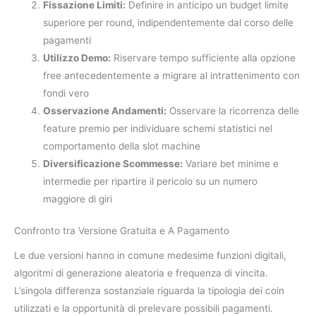
Fissazione Limiti:
Definire in anticipo un budget limite
superiore per round, indipendentemente dal corso delle
pagamenti
Utilizzo Demo:
Riservare tempo sufficiente alla opzione
free antecedentemente a migrare al intrattenimento con
fondi vero
Osservazione Andamenti:
Osservare la ricorrenza delle
feature premio per individuare schemi statistici nel
comportamento della slot machine
Diversificazione Scommesse:
Variare bet minime e
intermedie per ripartire il pericolo su un numero
maggiore di giri
Confronto tra Versione Gratuita e A Pagamento
Le due versioni hanno in comune medesime funzioni digitali,
algoritmi di generazione aleatoria e frequenza di vincita.
L’singola differenza sostanziale riguarda la tipologia dei coin
utilizzati e la opportunità di prelevare possibili pagamenti.