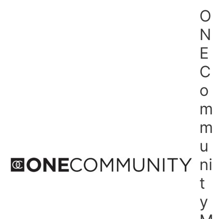
Skip
O
to
N
content
E
C
o
m
m
u
ni
t
y