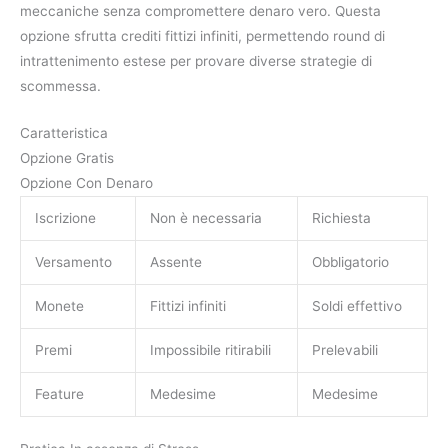
meccaniche senza compromettere denaro vero. Questa
opzione sfrutta crediti fittizi infiniti, permettendo round di
intrattenimento estese per provare diverse strategie di
scommessa.
Caratteristica
Opzione Gratis
Opzione Con Denaro
Iscrizione
Non è necessaria
Richiesta
Versamento
Assente
Obbligatorio
Monete
Fittizi infiniti
Soldi effettivo
Premi
Impossibile ritirabili
Prelevabili
Feature
Medesime
Medesime