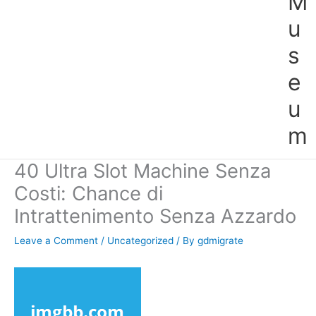
M
u
s
e
u
m
40 Ultra Slot Machine Senza
Costi: Chance di
Intrattenimento Senza Azzardo
Leave a Comment
/
Uncategorized
/ By
gdmigrate