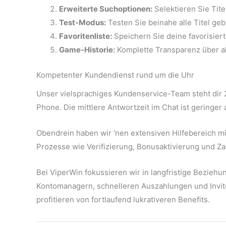
Erweiterte Suchoptionen:
Selektieren Sie Tite
Test-Modus:
Testen Sie beinahe alle Titel g
Favoritenliste:
Speichern Sie deine favorisierte
Game-Historie:
Komplette Transparenz über all
Kompetenter Kundendienst rund um die Uhr
Unser vielsprachiges Kundenservice-Team steht dir 2
Phone. Die mittlere Antwortzeit im Chat ist geringe
Obendrein haben wir ‘nen extensiven Hilfebereich mi
Prozesse wie Verifizierung, Bonusaktivierung und Zah
Bei ViperWin fokussieren wir in langfristige Bezi
Kontomanagern, schnelleren Auszahlungen und Invite
profitieren von fortlaufend lukrativeren Benefits.