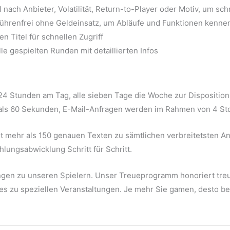
l nach Anbieter, Volatilität, Return-to-Player oder Motiv, um sc
ebührenfrei ohne Geldeinsatz, um Abläufe und Funktionen kenne
n Titel für schnellen Zugriff
e gespielten Runden mit detaillierten Infos
4 Stunden am Tag, alle sieben Tage die Woche zur Disposition.
r als 60 Sekunden, E-Mail-Anfragen werden im Rahmen von 4 Std
t mehr als 150 genauen Texten zu sämtlichen verbreitetsten An
lungsabwicklung Schritt für Schritt.
ehungen zu unseren Spielern. Unser Treueprogramm honoriert t
s zu speziellen Veranstaltungen. Je mehr Sie gamen, desto bes