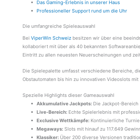
Das Gaming-Erlebnis in unserer Haus
Professioneller Support rund um die Uhr
Die umfangreiche Spieleauswahl
Bei
ViperWin Schweiz
besitzen wir über eine beeind
kollaboriert mit über als 40 bekannten Softwareanbi
Eintritt zu allen neuesten Neuerscheinungen und zei
Die Spielepalette umfasst verschiedene Bereiche,
Obstautomaten bis hin zu innovativen Videoslots mit k
Spezielle Highlights dieser Gameauswahl
Akkumulative Jackpots:
Die Jackpot-Bereich 
Live-Bereich:
Echte Spielerlebnis mit professi
Exclusive Wettkämpfe:
Kontinuierliche Turni
Megaways:
Slots mit hinauf zu 117.649 Gewi
Klassiker:
Über 200 diverse Versionen tradition