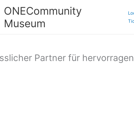
ONECommunity
Lo
Museum
Ti
ässlicher Partner für hervorrage