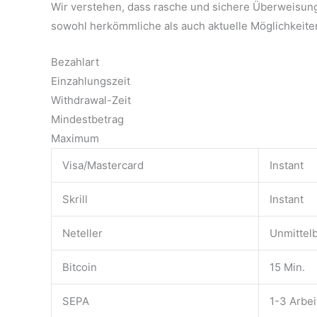
Wir verstehen, dass rasche und sichere Überweisung
sowohl herkömmliche als auch aktuelle Möglichkeite
Bezahlart
Einzahlungszeit
Withdrawal-Zeit
Mindestbetrag
Maximum
Visa/Mastercard
Instant
Skrill
Instant
Neteller
Unmittel
Bitcoin
15 Min.
SEPA
1-3 Arbei