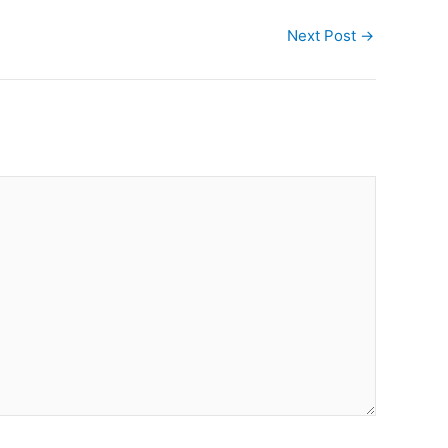
Next Post
→