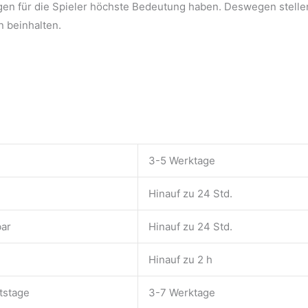
en für die Spieler höchste Bedeutung haben. Deswegen stellen 
n beinhalten.
3-5 Werktage
Hinauf zu 24 Std.
bar
Hinauf zu 24 Std.
Hinauf zu 2 h
tstage
3-7 Werktage