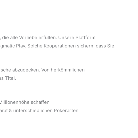
e alle Vorliebe erfüllen. Unsere Plattform
agmatic Play. Solche Kooperationen sichern, dass Sie
ünsche abzudecken. Von herkömmlichen
s Titel.
Millionenhöhe schaffen
carat & unterschiedlichen Pokerarten