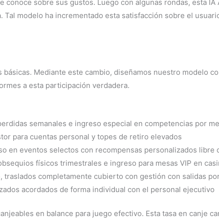
conoce sobre sus gustos. Luego con algunas rondas, esta IA AI
. Tal modelo ha incrementado esta satisfacción sobre el usuario
básicas. Mediante este cambio, diseñamos nuestro modelo con 
rmes a esta participación verdadera.
perdidas semanales e ingreso especial en competencias por m
tor para cuentas personal y topes de retiro elevados
so en eventos selectos con recompensas personalizados libre 
bsequios físicos trimestrales e ingreso para mesas VIP en casi
, traslados completamente cubierto con gestión con salidas por
ados acordados de forma individual con el personal ejecutivo
canjeables en balance para juego efectivo. Esta tasa en canje 