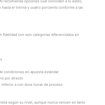
 recomienda opciones cual coinciden a tu estilo,
 hasta el treinta y cuatro porciento conforme a las
fidelidad con seis categorías diferenciados en
es
de condiciones en apuesta estándar
no por directo
 inferior a con doce horas de proceso
cambia según su nivel, aunque nunca vencen en tanto