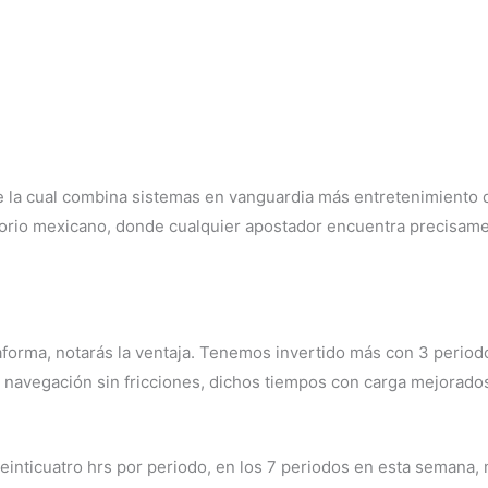
e la cual combina sistemas en vanguardia más entretenimiento de
itorio mexicano, donde cualquier apostador encuentra precisame
aforma, notarás la ventaja. Tenemos invertido más con 3 period
a navegación sin fricciones, dichos tiempos con carga mejorado
veinticuatro hrs por periodo, en los 7 periodos en esta seman