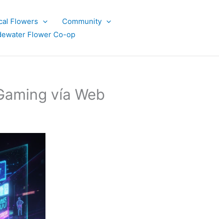
cal Flowers
Community
dewater Flower Co-op
 Gaming vía Web