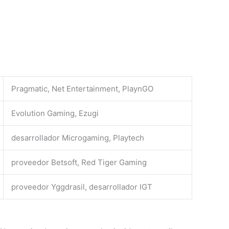
Pragmatic, Net Entertainment, PlaynGO
Evolution Gaming, Ezugi
desarrollador Microgaming, Playtech
proveedor Betsoft, Red Tiger Gaming
proveedor Yggdrasil, desarrollador IGT