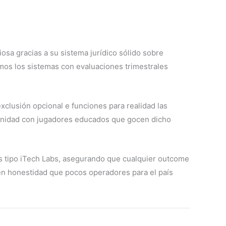
iosa gracias a su sistema jurídico sólido sobre
mos los sistemas con evaluaciones trimestrales
xclusión opcional e funciones para realidad las
omunidad con jugadores educados que gocen dicho
s tipo iTech Labs, asegurando que cualquier outcome
en honestidad que pocos operadores para el país