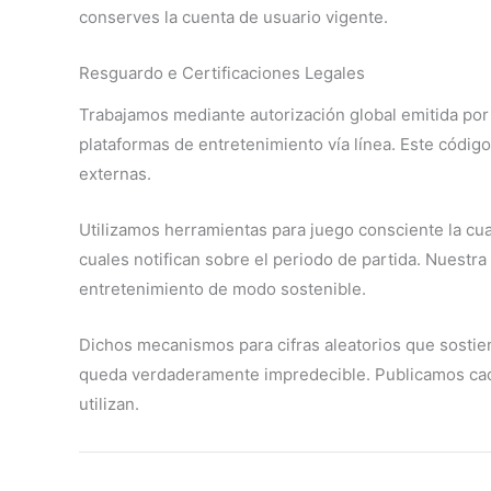
conserves la cuenta de usuario vigente.
Resguardo e Certificaciones Legales
Trabajamos mediante autorización global emitida por a
plataformas de entretenimiento vía línea. Este códi
externas.
Utilizamos herramientas para juego consciente la cua
cuales notifican sobre el periodo de partida. Nuest
entretenimiento de modo sostenible.
Dichos mecanismos para cifras aleatorios que sosti
queda verdaderamente impredecible. Publicamos cada
utilizan.