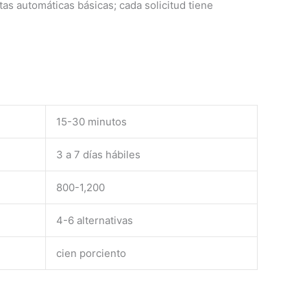
s automáticas básicas; cada solicitud tiene
15-30 minutos
3 a 7 días hábiles
800-1,200
4-6 alternativas
cien porciento