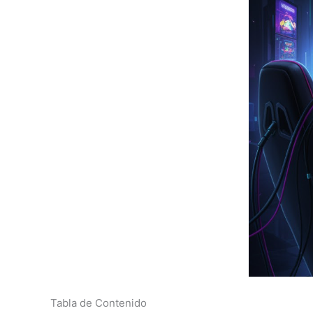
Tabla de Contenido