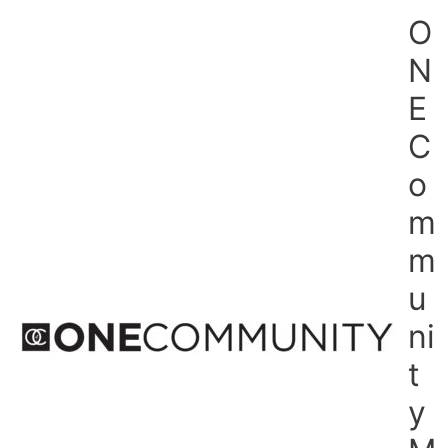
Skip
O
to
N
content
E
C
o
m
m
u
ni
t
y