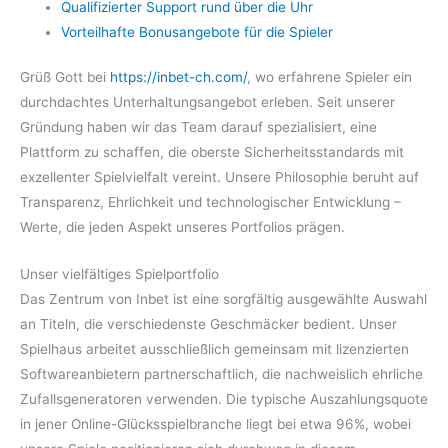
Qualifizierter Support rund über die Uhr
Vorteilhafte Bonusangebote für die Spieler
Grüß Gott bei
https://inbet-ch.com/
, wo erfahrene Spieler ein
durchdachtes Unterhaltungsangebot erleben. Seit unserer
Gründung haben wir das Team darauf spezialisiert, eine
Plattform zu schaffen, die oberste Sicherheitsstandards mit
exzellenter Spielvielfalt vereint. Unsere Philosophie beruht auf
Transparenz, Ehrlichkeit und technologischer Entwicklung –
Werte, die jeden Aspekt unseres Portfolios prägen.
Unser vielfältiges Spielportfolio
Das Zentrum von Inbet ist eine sorgfältig ausgewählte Auswahl
an Titeln, die verschiedenste Geschmäcker bedient. Unser
Spielhaus arbeitet ausschließlich gemeinsam mit lizenzierten
Softwareanbietern partnerschaftlich, die nachweislich ehrliche
Zufallsgeneratoren verwenden. Die typische Auszahlungsquote
in jener Online-Glücksspielbranche liegt bei etwa 96%, wobei