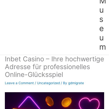
M
u
s
e
u
m
Inbet Casino – Ihre hochwertige
Adresse für professionelles
Online-Glücksspiel
Leave a Comment
/
Uncategorized
/ By
gdmigrate