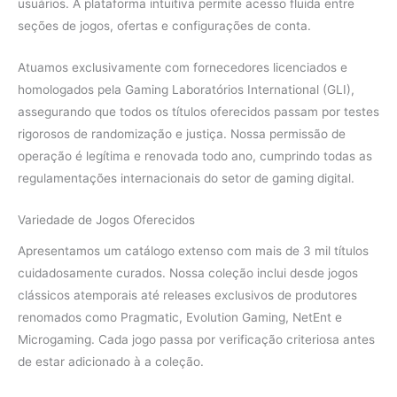
usuários. A plataforma intuitiva permite acesso fluida entre
seções de jogos, ofertas e configurações de conta.
Atuamos exclusivamente com fornecedores licenciados e
homologados pela Gaming Laboratórios International (GLI),
assegurando que todos os títulos oferecidos passam por testes
rigorosos de randomização e justiça. Nossa permissão de
operação é legítima e renovada todo ano, cumprindo todas as
regulamentações internacionais do setor de gaming digital.
Variedade de Jogos Oferecidos
Apresentamos um catálogo extenso com mais de 3 mil títulos
cuidadosamente curados. Nossa coleção inclui desde jogos
clássicos atemporais até releases exclusivos de produtores
renomados como Pragmatic, Evolution Gaming, NetEnt e
Microgaming. Cada jogo passa por verificação criteriosa antes
de estar adicionado à a coleção.