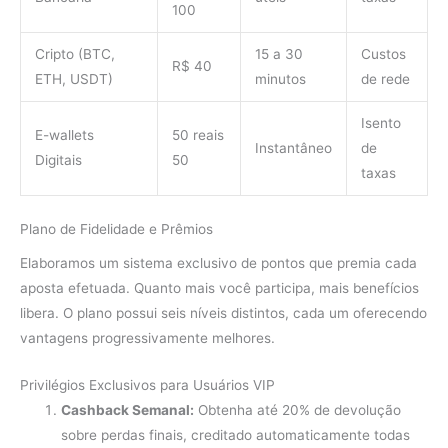
100
Cripto (BTC,
15 a 30
Custos
R$ 40
ETH, USDT)
minutos
de rede
Isento
E-wallets
50 reais
Instantâneo
de
Digitais
50
taxas
Plano de Fidelidade e Prêmios
Elaboramos um sistema exclusivo de pontos que premia cada
aposta efetuada. Quanto mais você participa, mais benefícios
libera. O plano possui seis níveis distintos, cada um oferecendo
vantagens progressivamente melhores.
Privilégios Exclusivos para Usuários VIP
Cashback Semanal:
Obtenha até 20% de devolução
sobre perdas finais, creditado automaticamente todas