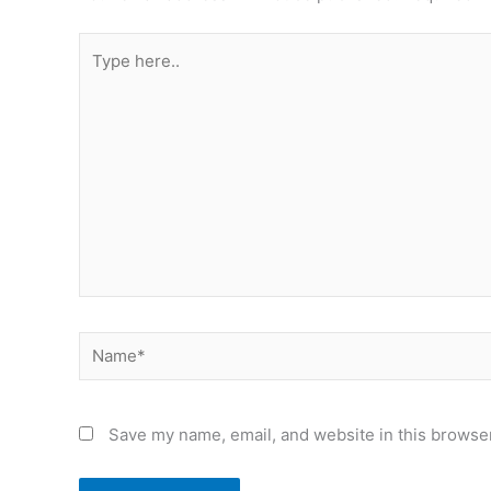
Type
here..
Name*
Save my name, email, and website in this browser