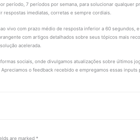
por período, 7 períodos por semana, para solucionar qualquer 
r respostas imediatas, corretas e sempre cordiais.
 ao vivo com prazo médio de resposta inferior a 60 segundos,
brangente com artigos detalhados sobre seus tópicos mais reco
solução acelerada.
formas sociais, onde divulgamos atualizações sobre últimos j
 Apreciamos o feedback recebido e empregamos essas inputs p
ields are marked
*