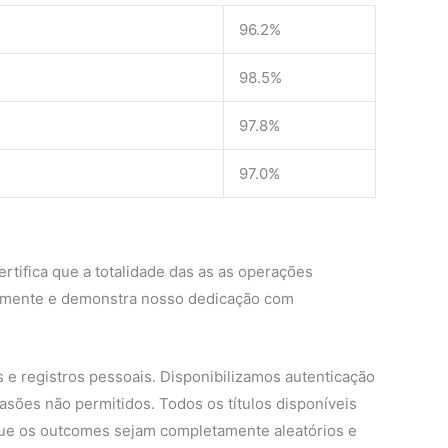
96.2%
98.5%
97.8%
97.0%
tifica que a totalidade das as as operações
icamente e demonstra nosso dedicação com
s e registros pessoais. Disponibilizamos autenticação
asões não permitidos. Todos os títulos disponíveis
que os outcomes sejam completamente aleatórios e