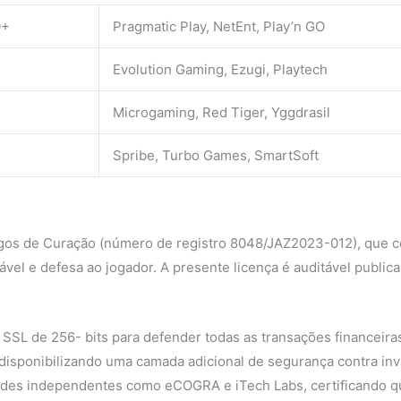
0+
Pragmatic Play, NetEnt, Play’n GO
Evolution Gaming, Ezugi, Playtech
Microgaming, Red Tiger, Yggdrasil
Spribe, Turbo Games, SmartSoft
gos de Curação (número de registro 8048/JAZ2023-012), que cer
vel e defesa ao jogador. A presente licença é auditável publ
o SSL de 256- bits para defender todas as transações financeira
 disponibilizando uma camada adicional de segurança contra inv
dades independentes como eCOGRA e iTech Labs, certificando 