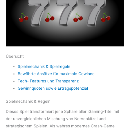
Übersicht
Spielmechanik & Spielregeln
Bewährte Ansätze für maximale Gewinne
Tech- Features und Transparenz
Gewinnquoten sowie Ertragspotenzial
Spielmechanik & Regeln
Dieses Spiel transformiert jene Sphäre aller iGaming-Titel mit
der unvergleichlichen Mischung von Nervenkitzel und
strategischem Spielen. Als wahres modernes Crash-Game