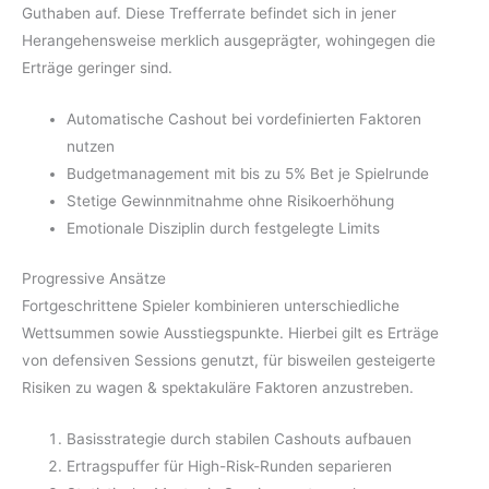
Guthaben auf. Diese Trefferrate befindet sich in jener
Herangehensweise merklich ausgeprägter, wohingegen die
Erträge geringer sind.
Automatische Cashout bei vordefinierten Faktoren
nutzen
Budgetmanagement mit bis zu 5% Bet je Spielrunde
Stetige Gewinnmitnahme ohne Risikoerhöhung
Emotionale Disziplin durch festgelegte Limits
Progressive Ansätze
Fortgeschrittene Spieler kombinieren unterschiedliche
Wettsummen sowie Ausstiegspunkte. Hierbei gilt es Erträge
von defensiven Sessions genutzt, für bisweilen gesteigerte
Risiken zu wagen & spektakuläre Faktoren anzustreben.
Basisstrategie durch stabilen Cashouts aufbauen
Ertragspuffer für High-Risk-Runden separieren