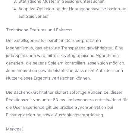
Statistische Muster in Sessions untersuchen
Adaptive Optimierung der Herangehensweise basierend
auf Spielverlauf
Technische Features und Fairness
Der Zufallsgenerator beruht in der überprüfbaren
Mechanismus, das absolute Transparenz gewährleistet. Eine
jede Spielrunde wird mittels kryptographische Algorithmen
generiert, die seitens Spielern kontrolliert lassen sich möglich.
Jene Innovation gewährleistet klar, dass nicht Anbieter noch
Nutzer dieses Ergebnis verfälschen können.
Die Backend-Architektur sichert sofortige Runden bei dieser
Reaktionszeit von unter 50 ms. Insbesondere entscheidend für
die User Experience gilt die präzise Synchronisation bei
Einsatzplatzierung sowie Auszahlungsanforderung.
Merkmal