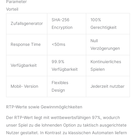
Parameter
Vorteil
SHA-256
100%
Zufallsgenerator
Encryption
Gerechtigkeit
Null
Response Time
<50ms
Verzögerungen
99.9%
Kontinuierliches
Verfügbarkeit
Verfügbarkeit
Spielen
Flexibles
Mobil- Version
Jederzeit nutzbar
Design
RTP-Werte sowie Gewinnmöglichkeiten
Der RTP-Wert liegt mit wettbewerbsfähigen 97%, wodurch
unser Spiel zu die lohnenden Option zu taktisch ausgerichtete
Nutzer gestaltet. In Kontrast zu klassischen Automaten liefern