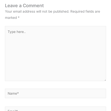
Leave a Comment
Your email address will not be published.
Required fields are
marked
*
Type
here..
Name*
Email*