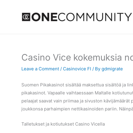
Skip
to
content
Casino Vice kokemuksia n
Leave a Comment
/
Casinovice FI
/ By
gdmigrate
Suomen Pikakasinot sisältää maksettua sisältöä ja lin
pikakasinot. Vapaalle vaihtaessaan Maltalle kotiutunut
pelaajat saavat vain priimaa ja sivuston kävijämäärä
joukkonsa parhaimpien nettikasinoiden pariin. Näinpä t
Talletukset ja kotiutukset Casino Vicella