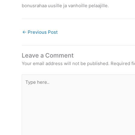
bonusrahaa uusille ja vanhoille pelaajille.
←
Previous Post
Leave a Comment
Your email address will not be published.
Required f
Type
here..