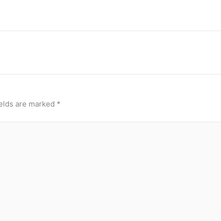
ields are marked
*