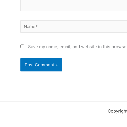
Name*
Save my name, email, and website in this browser
Copyrigh