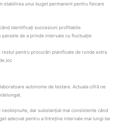
im stabilirea unui buget permanent pentru fiecare
ând identificați succesiuni profitabile
 șansele de a prinde intervale cu fluctuație
 restul pentru procurări planificate de runde extra
de joc
 laboratoare autonome de testare. Actuala cifră ne
ndelungat.
i neobișnuite, dar substanțial mai consistente când
get adecvat pentru a întreține intervale mai lungi be