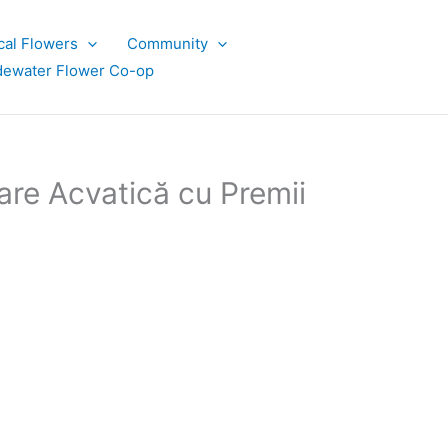
cal Flowers
Community
dewater Flower Co-op
re Acvatică cu Premii