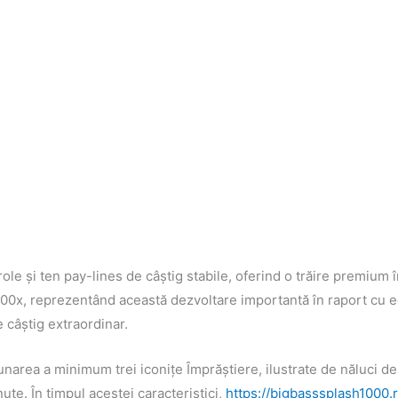
role și ten pay-lines de câștig stabile, oferind o trăire premium
000x, reprezentând această dezvoltare importantă în raport cu ed
 câștig extraordinar.
narea a minimum trei iconițe Împrăștiere, ilustrate de năluci de 
te. În timpul acestei caracteristici,
https://bigbasssplash1000.r