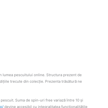
 în lumea pescuitului online. Structura prezent de
ițiile trecute din colecție. Prezenta trăsătură ne
pescuit. Suma de spin-uri free variază între 10 și
o/
devine accesibil cu integralitatea funcționalitățile