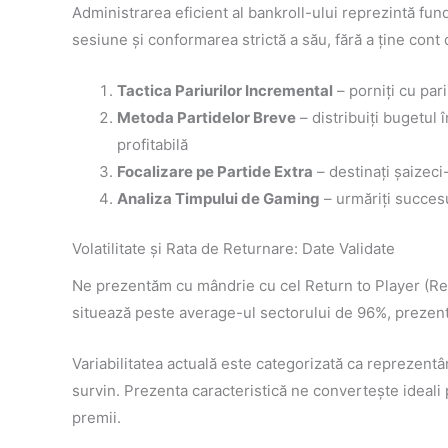
Administrarea eficient al bankroll-ului reprezintă fu
sesiune și conformarea strictă a său, fără a ține cont
Tactica Pariurilor Incremental
– porniți cu par
Metoda Partidelor Breve
– distribuiți bugetul
profitabilă
Focalizare pe Partide Extra
– destinați șaizeci
Analiza Timpului de Gaming
– urmăriți succesu
Volatilitate și Rata de Returnare: Date Validate
Ne prezentăm cu mândrie cu cel Return to Player (Retu
situează peste average-ul sectorului de 96%, prezent
Variabilitatea actuală este categorizată ca reprezent
survin. Prezenta caracteristică ne convertește ideali 
premii.