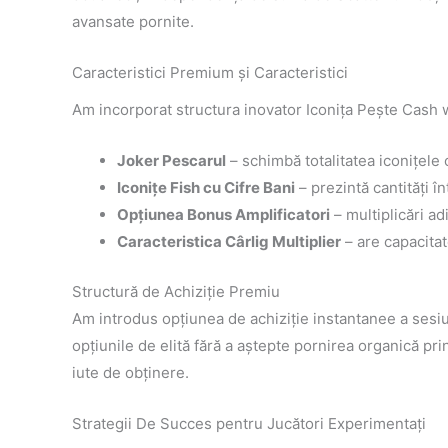
avansate pornite.
Caracteristici Premium și Caracteristici
Am incorporat structura inovator Iconița Pește Cash w
Joker Pescarul
– schimbă totalitatea iconițele
Iconițe Fish cu Cifre Bani
– prezintă cantități în
Opțiunea Bonus Amplificatori
– multiplicări ad
Caracteristica Cârlig Multiplier
– are capacitat
Structură de Achiziție Premiu
Am introdus opțiunea de achiziție instantanee a sesiu
opțiunile de elită fără a aștepte pornirea organică pri
iute de obținere.
Strategii De Succes pentru Jucători Experimentați