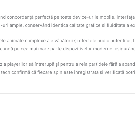
d concordanță perfectă pe toate device-urile mobile. Interfața ac
-uri ample, conservând identica calitate grafice și fluiditate a 
tele animate complexe ale vânătorii și efectele audio autentice, 
ecundă pe cea mai mare parte dispozitivelor moderne, asigurând 
ia playerilor să întrerupă și pentru a reia partidele fără a aba
ch confirmă că fiecare spin este înregistrată și verificată potriv