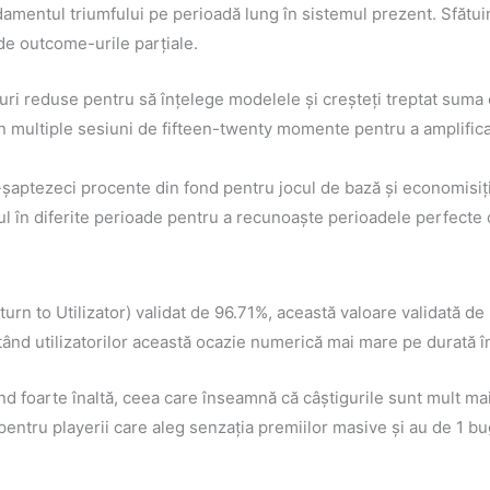
ndamentul triumfului pe perioadă lung în sistemul prezent. Sfătu
 de outcome-urile parțiale.
iuri reduse pentru să înțelege modelele și creșteți treptat suma c
 în multiple sesiuni de fifteen-twenty momente pentru a amplifica
-șaptezeci procente din fond pentru jocul de bază și economisiți
l în diferite perioade pentru a recunoaște perioadele perfecte 
rn to Utilizator) validat de 96.71%, această valoare validată de
ând utilizatorilor această ocazie numerică mai mare pe durată î
ând foarte înaltă, ceea care înseamnă că câștigurile sunt mult ma
pentru playerii care aleg senzația premiilor masive și au de 1 bu