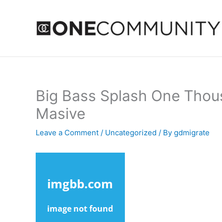
Skip
to
content
Big Bass Splash One Thous
Masive
Leave a Comment
/
Uncategorized
/ By
gdmigrate