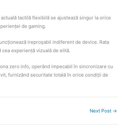
tuală tactilă flexibilă se ajustează singur la orice
experienței de gaming.
funcționează ireproșabil indiferent de device. Rata
cea experiență vizuală de elită.
ndona zero info, operând impecabil în sincronizare cu
it, furnizând securitate totală în orice condiții de
Next Post
→