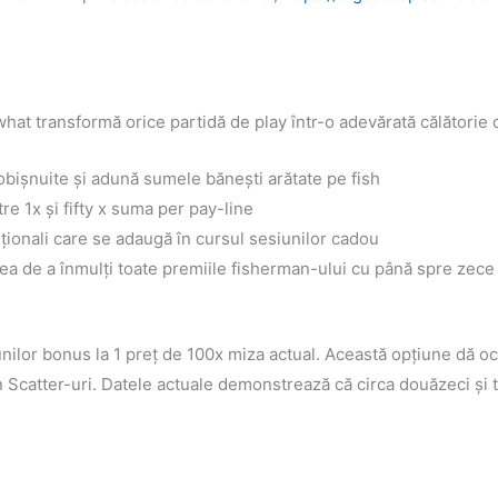
hat transformă orice partidă de play într-o adevărată călătorie
 obișnuite și adună sumele bănești arătate pe fish
tre 1x și fifty x suma per pay-line
iționali care se adaugă în cursul sesiunilor cadou
ea de a înmulți toate premiile fisherman-ului cu până spre zece
nilor bonus la 1 preț de 100x miza actual. Această opțiune dă oca
n Scatter-uri. Datele actuale demonstrează că circa douăzeci și t