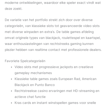
moderne ontwikkelingen, waardoor elke speler exact vindt wat
deze zoekt.
De variatie van het portfolio strekt zich door over diverse
categorieën, van klassieke slots tot geavanceerde video slots
met diverse winpaden en extra’s. De table games afdeling
omvat originele types van blackjack, roulettespel en kaartspel,
waar enthousiastelingen van rechtstreeks gaming kunnen
plezier hebben van realtime contact met professionele dealers.
Favoriete Spelcategorieën
Video slots met progressieve jackpots en creatieve
gameplay mechanismes
Klassieke table games zoals European Rad, American
Blackjack en Punto Banco
Rechtstreekse casino ervaringen met HD-streaming en
actieve chat functie
Kras cards en instant winstspellen games voor snelle