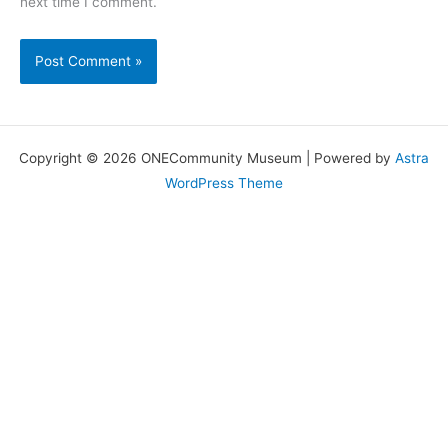
next time I comment.
Copyright © 2026 ONECommunity Museum | Powered by
Astra
WordPress Theme