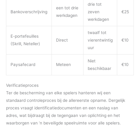
drie tot
een tot drie
Bankoverschrijving
zeven
€25
werkdagen
werkdagen
twaalf tot
E-portefeuilles
Direct
vierentwintig
€10
(Skrill, Neteller)
uur
Niet
Paysafecard
Meteen
€10
beschikbaar
Verificatieproces
Ter de bescherming van elke spelers hanteren wij een
standaard controleproces bij de allereerste opname. Dergelijk
proces vraagt identificatiedocumenten en een naslag van
adres, wat bijdraagt bij de tegengaan van oplichting en het
waarborgen van ‘n beveiligde speelruimte voor alle spelers.