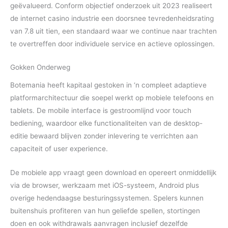
geëvalueerd. Conform objectief onderzoek uit 2023 realiseert
de internet casino industrie een doorsnee tevredenheidsrating
van 7.8 uit tien, een standaard waar we continue naar trachten
te overtreffen door individuele service en actieve oplossingen.
Gokken Onderweg
Botemania heeft kapitaal gestoken in ‘n compleet adaptieve
platformarchitectuur die soepel werkt op mobiele telefoons en
tablets. De mobile interface is gestroomlijnd voor touch
bediening, waardoor elke functionaliteiten van de desktop-
editie bewaard blijven zonder inlevering te verrichten aan
capaciteit of user experience.
De mobiele app vraagt geen download en opereert onmiddellijk
via de browser, werkzaam met iOS-systeem, Android plus
overige hedendaagse besturingssystemen. Spelers kunnen
buitenshuis profiteren van hun geliefde spellen, stortingen
doen en ook withdrawals aanvragen inclusief dezelfde