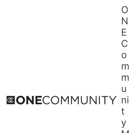
Skip
O
to
N
content
E
C
o
m
m
u
ni
t
y