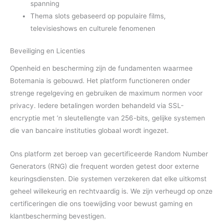
spanning
Thema slots gebaseerd op populaire films,
televisieshows en culturele fenomenen
Beveiliging en Licenties
Openheid en bescherming zijn de fundamenten waarmee
Botemania is gebouwd. Het platform functioneren onder
strenge regelgeving en gebruiken de maximum normen voor
privacy. Iedere betalingen worden behandeld via SSL-
encryptie met ‘n sleutellengte van 256-bits, gelijke systemen
die van bancaire instituties globaal wordt ingezet.
Ons platform zet beroep van gecertificeerde Random Number
Generators (RNG) die frequent worden getest door externe
keuringsdiensten. Die systemen verzekeren dat elke uitkomst
geheel willekeurig en rechtvaardig is. We zijn verheugd op onze
certificeringen die ons toewijding voor bewust gaming en
klantbescherming bevestigen.