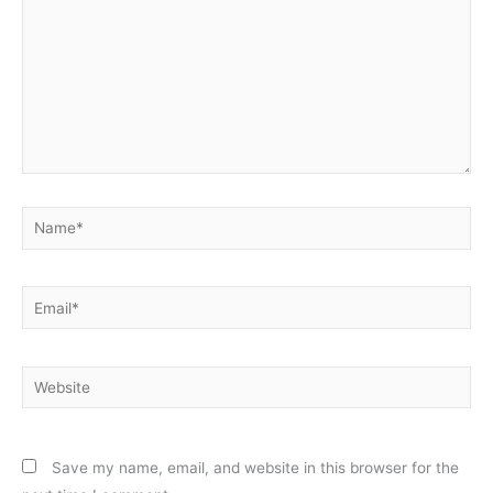
Name*
Email*
Website
Save my name, email, and website in this browser for the