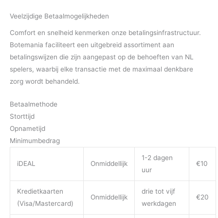
Veelzijdige Betaalmogelijkheden
Comfort en snelheid kenmerken onze betalingsinfrastructuur.
Botemania faciliteert een uitgebreid assortiment aan
betalingswijzen die zijn aangepast op de behoeften van NL
spelers, waarbij elke transactie met de maximaal denkbare
zorg wordt behandeld.
Betaalmethode
Storttijd
Opnametijd
Minimumbedrag
1-2 dagen
iDEAL
Onmiddellijk
€10
uur
Kredietkaarten
drie tot vijf
Onmiddellijk
€20
(Visa/Mastercard)
werkdagen