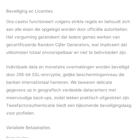
Beveiliging en Licenties
Ons casino functioneert volgens strikte regels en behoudt zich
aan alle eisen die opgelegd worden door officiële autoriteiten.
Het vergunning garandeert dat iedere games werken van
gecertificeerde Random Cijfer Generators, wat impliceert dat
uitkomsten totaal onvoorspelbaar en niet te beïnvloeden zijn.
Individuele data en monetaire overmakingen worden beveiligd
door 256-bit SSL-encryptie, gelijke beschermingsniveau die
banken internationaal hanteren. We bewaren delicate
gegevens op in geografisch verdeelde datacenters met
meervoudige back-ups, zodat lekken praktisch uitgesloten zijn.
Tweefactorauthenticatie biedt een bijkomende beveiligingslaag
voor profielen.
Variabele Betaalopties