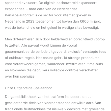
spannend evolueert. De digitale casinowereld expandeert
exponentieel – naar data van de Nederlandse
Kansspelautoriteit is de sector voor internet gokken in
Nederland in 2023 toegenomen tot boven dan €600 miljard,
wat de bekendheid en het geloof in wettige sites bevestigt.
Men differentiëren zich door helderheid en oprechtheid voorop
te zetten. Alle payout wordt binnen de vooraf
gecommuniceerde periode uitgevoerd, exclusief verstopte fees
of dubieuze regels. Het casino gebruikt strenge procedures
voor verantwoord gamen, waaronder inzetlimieten, time-outs
en blokkades die gebruikers volledige controle verschaffen
over hun spelwijze.
Onze Uitgebreide Spelaanbod
De gamebibliotheek van het platform includeert secuur
geselecteerde titels van vooraanstaande ontwikkelaars. Van
traditionele fruitmachines tot nieuwe videoslots met groeiende