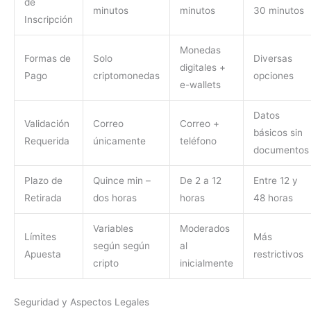
de
minutos
minutos
30 minutos
Inscripción
Monedas
Formas de
Solo
Diversas
digitales +
Pago
criptomonedas
opciones
e-wallets
Datos
Validación
Correo
Correo +
básicos sin
Requerida
únicamente
teléfono
documentos
Plazo de
Quince min –
De 2 a 12
Entre 12 y
Retirada
dos horas
horas
48 horas
Variables
Moderados
Límites
Más
según según
al
Apuesta
restrictivos
cripto
inicialmente
Seguridad y Aspectos Legales