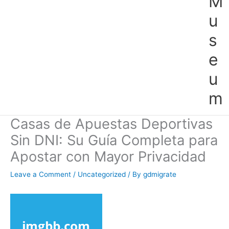
M
u
s
e
u
m
Casas de Apuestas Deportivas
Sin DNI: Su Guía Completa para
Apostar con Mayor Privacidad
Leave a Comment
/
Uncategorized
/ By
gdmigrate