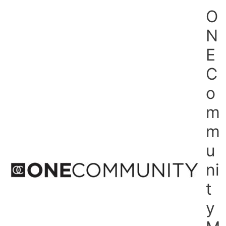
Skip
O
to
N
content
E
C
o
m
m
u
ni
t
y