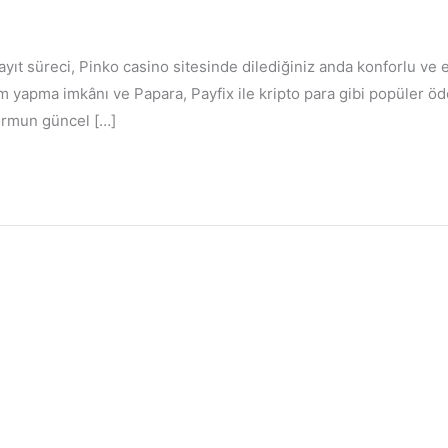
yıt süreci, Pinko casino sitesinde dilediğiniz anda konforlu ve e
lem yapma imkânı ve Papara, Payfix ile kripto para gibi popüler 
formun güncel […]