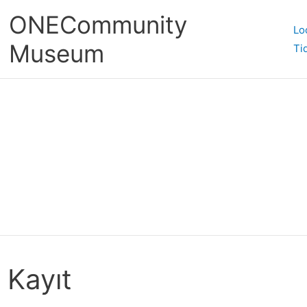
ONECommunity
Lo
Museum
Ti
 Kayıt