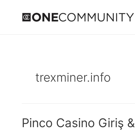
Skip
to
content
trexminer.info
Pinco Casino Giriş &
Pinco
Casino