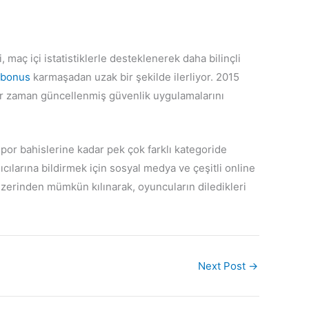
maç içi istatistiklerle desteklenerek daha bilinçli
 bonus
karmaşadan uzak bir şekilde ilerliyor. 2015
 Her zaman güncellenmiş güvenlik uygulamalarını
spor bahislerine kadar pek çok farklı kategoride
ılarına bildirmek için sosyal medya ve çeşitli online
üzerinden mümkün kılınarak, oyuncuların diledikleri
Next Post
→