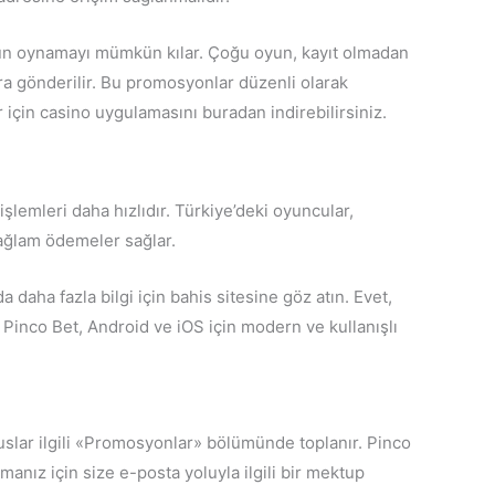
 oyun oynamayı mümkün kılar. Çoğu oyun, kayıt olmadan
ra gönderilir. Bu promosyonlar düzenli olarak
r için casino uygulamasını buradan indirebilirsiniz.
şlemleri daha hızlıdır. Türkiye’deki oyuncular,
sağlam ödemeler sağlar.
daha fazla bilgi için bahis sitesine göz atın. Evet,
, Pinco Bet, Android ve iOS için modern ve kullanışlı
onuslar ilgili «Promosyonlar» bölümünde toplanır. Pinco
rmanız için size e-posta yoluyla ilgili bir mektup