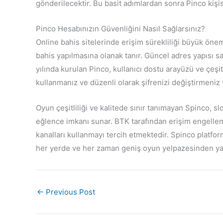
gönderilecektir. Bu basit adımlardan sonra Pinco kişis
Pinco Hesabınızın Güvenliğini Nasıl Sağlarsınız?
Online bahis sitelerinde erişim sürekliliği büyük önem
bahis yapılmasına olanak tanır. Güncel adres yapısı sa
yılında kurulan Pinco, kullanıcı dostu arayüzü ve çeş
kullanmanız ve düzenli olarak şifrenizi değiştirmeniz t
Oyun çeşitliliği ve kalitede sınır tanımayan Spinco, 
eğlence imkanı sunar. BTK tarafından erişim engelleme
kanalları kullanmayı tercih etmektedir. Spinco platfo
her yerde ve her zaman geniş oyun yelpazesinden yar
←
Previous Post