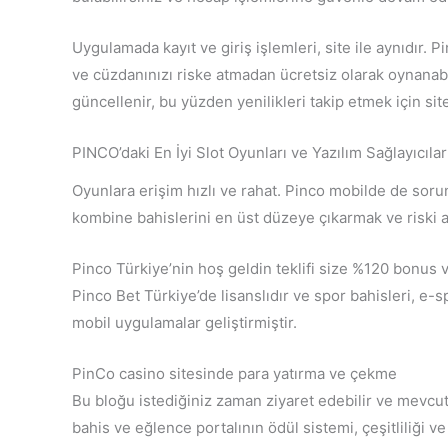
Uygulamada kayıt ve giriş işlemleri, site ile aynıdır
ve cüzdanınızı riske atmadan ücretsiz olarak oynanab
güncellenir, bu yüzden yenilikleri takip etmek için sit
PINCO’daki En İyi Slot Oyunları ve Yazılım Sağlayıcılar
Oyunlara erişim hızlı ve rahat. Pinco mobilde de sorun
kombine bahislerini en üst düzeye çıkarmak ve riski az
Pinco Türkiye’nin hoş geldin teklifi size %120 bonus v
Pinco Bet Türkiye’de lisanslıdır ve spor bahisleri, e-
mobil uygulamalar geliştirmiştir.
PinCo casino sitesinde para yatırma ve çekme
Bu bloğu istediğiniz zaman ziyaret edebilir ve mevcut 
bahis ve eğlence portalının ödül sistemi, çeşitliliği ve