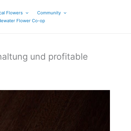
cal Flowers
Community
dewater Flower Co-op
haltung und profitable