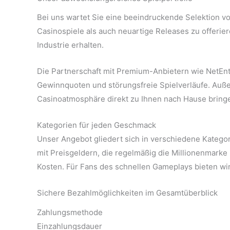
Bei uns wartet Sie eine beeindruckende Selektion vo
Casinospiele als auch neuartige Releases zu offeriere
Industrie erhalten.
Die Partnerschaft mit Premium-Anbietern wie NetEnt
Gewinnquoten und störungsfreie Spielverläufe. Außero
Casinoatmosphäre direkt zu Ihnen nach Hause bring
Kategorien für jeden Geschmack
Unser Angebot gliedert sich in verschiedene Kategor
mit Preisgeldern, die regelmäßig die Millionenmarke 
Kosten. Für Fans des schnellen Gameplays bieten wi
Sichere Bezahlmöglichkeiten im Gesamtüberblick
Zahlungsmethode
Einzahlungsdauer