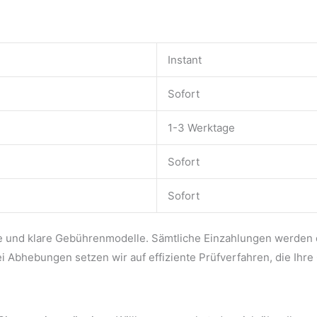
Instant
Sofort
1-3 Werktage
Sofort
Sofort
e und klare Gebührenmodelle. Sämtliche Einzahlungen werden 
Bei Abhebungen setzen wir auf effiziente Prüfverfahren, die Ihr