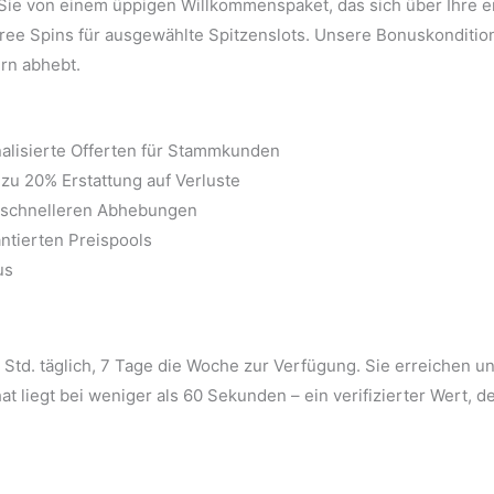
n Sie von einem üppigen Willkommenspaket, das sich über Ihre er
ee Spins für ausgewählte Spitzenslots. Unsere Bonuskondition
rn abhebt.
lisierte Offerten für Stammkunden
zu 20% Erstattung auf Verluste
 schnelleren Abhebungen
ntierten Preispools
us
td. täglich, 7 Tage die Woche zur Verfügung. Sie erreichen un
at liegt bei weniger als 60 Sekunden – ein verifizierter Wert, 