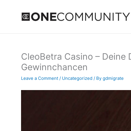
Skip
to
content
CleoBetra Casino – Deine D
Gewinnchancen
Leave a Comment
/
Uncategorized
/ By
gdmigrate