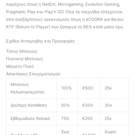
παρόχους όπως η NetEnt, Microgaming, Evolution Gaming,
Pragmatic Play και Play’n GO. Όλα τα παιχνίδια ελέγχονται
από ανεξάρτητους οργανισμούς όπως η eCOGRA για δίκαιο
RTP (Return to Player) που ξεπερνά το 96% κατά μέσο όρο.
Σχέδια Ανταμοιβής και Προσφορές
Τύπος Μπόνους
Ποσοστό Μπόνους
Μέγιστο Ποσό
Απαιτήσεις Στοιχηματισμού
Μπόνους
100%
€500
35x
Καλωσορίσματος
Δεύτερη Κατάθεση
50%
€300
30x
Εβδομαδιαίο Reload
75%
€200
25x
Έως
Χωρίς