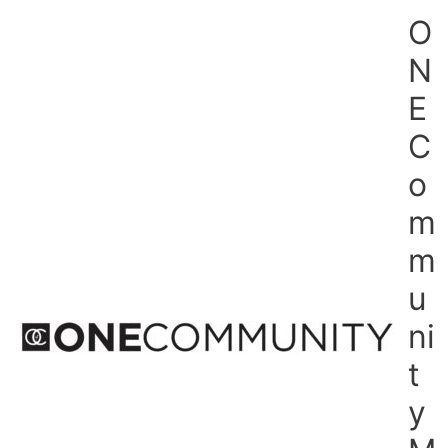
Skip
O
to
N
content
E
C
o
m
m
u
ni
t
y