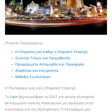
Πίνακας Περιεχομένου
Η Υπηρεσία μας καθώς η Ψηφιακή Υπεροχή
Συλλογή Τίτλων και Προμηθευτές
Προγράμματα Ανταμοιβής και Προσφορές
Ασφάλεια και Εγκυρότητα
Μέθοδοι Συναλλαγών
Η Πλατφόρμα μας και η Ψηφιακή Υπεροχή
Το
Leon
δημιουργήθηκε το 2007 και έκτοτε εξυπηρετεί
εκατομμύρια παίκτες παγκοσμίως με αφοσίωση στην
καινοτομία και την εξυπηρέτηση. Η πλατφόρμα μας