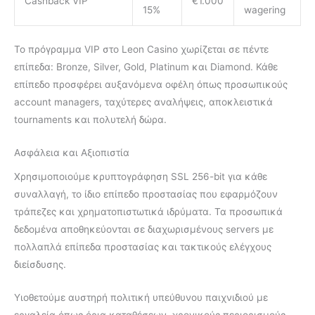
Cashback VIP
€1.000
15%
wagering
Το πρόγραμμα VIP στο Leon Casino χωρίζεται σε πέντε
επίπεδα: Bronze, Silver, Gold, Platinum και Diamond. Κάθε
επίπεδο προσφέρει αυξανόμενα οφέλη όπως προσωπικούς
account managers, ταχύτερες αναλήψεις, αποκλειστικά
tournaments και πολυτελή δώρα.
Ασφάλεια και Αξιοπιστία
Χρησιμοποιούμε κρυπτογράφηση SSL 256-bit για κάθε
συναλλαγή, το ίδιο επίπεδο προστασίας που εφαρμόζουν
τράπεζες και χρηματοπιστωτικά ιδρύματα. Τα προσωπικά
δεδομένα αποθηκεύονται σε διαχωρισμένους servers με
πολλαπλά επίπεδα προστασίας και τακτικούς ελέγχους
διείσδυσης.
Υιοθετούμε αυστηρή πολιτική υπεύθυνου παιχνιδιού με