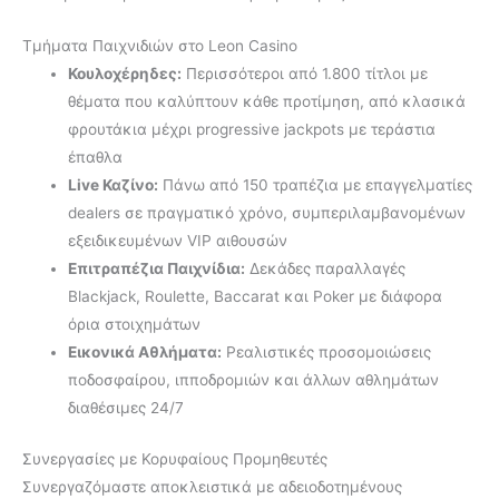
Τμήματα Παιχνιδιών στο Leon Casino
Κουλοχέρηδες:
Περισσότεροι από 1.800 τίτλοι με
θέματα που καλύπτουν κάθε προτίμηση, από κλασικά
φρουτάκια μέχρι progressive jackpots με τεράστια
έπαθλα
Live Καζίνο:
Πάνω από 150 τραπέζια με επαγγελματίες
dealers σε πραγματικό χρόνο, συμπεριλαμβανομένων
εξειδικευμένων VIP αιθουσών
Επιτραπέζια Παιχνίδια:
Δεκάδες παραλλαγές
Blackjack, Roulette, Baccarat και Poker με διάφορα
όρια στοιχημάτων
Εικονικά Αθλήματα:
Ρεαλιστικές προσομοιώσεις
ποδοσφαίρου, ιπποδρομιών και άλλων αθλημάτων
διαθέσιμες 24/7
Συνεργασίες με Κορυφαίους Προμηθευτές
Συνεργαζόμαστε αποκλειστικά με αδειοδοτημένους