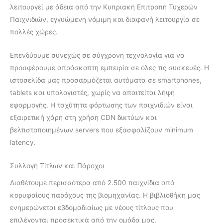
λειτουργεί με άδεια από την Κυπριακή Επιτροπή Τυχερών
Παιχνιδιών, εγγυώμενη νόμιμη και διαφανή λειτουργία σε
πολλές χώρες.
Επενδύουμε συνεχώς σε σύγχρονη τεχνολογία για να
προσφέρουμε απρόσκοπτη εμπειρία σε όλες τις συσκευές. Η
ιστοσελίδα μας προσαρμόζεται αυτόματα σε smartphones,
tablets και υπολογιστές, χωρίς να απαιτείται λήψη
εφαρμογής. Η ταχύτητα φόρτωσης των παιχνιδιών είναι
εξαιρετική χάρη στη χρήση CDN δικτύων και
βελτιστοποιημένων servers που εξασφαλίζουν minimum
latency.
Συλλογή Τίτλων και Πάροχοι
Διαθέτουμε περισσότερα από 2.500 παιχνίδια από
κορυφαίους παρόχους της βιομηχανίας. Η βιβλιοθήκη μας
ενημερώνεται εβδομαδιαίως με νέους τίτλους που
επιλέγονται προσεκτικά από την ομάδα μας.