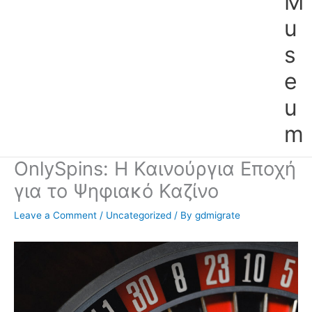
M
u
s
e
u
m
OnlySpins: Η Καινούργια Εποχή
για το Ψηφιακό Καζίνο
Leave a Comment
/
Uncategorized
/ By
gdmigrate