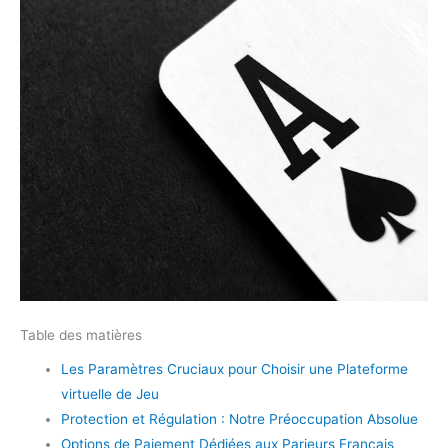
Table des matières
Les Paramètres Cruciaux pour Choisir une Plateforme
virtuelle de Jeu
Protection et Régulation : Notre Préoccupation Absolue
Options de Paiement Dédiées aux Parieurs Français