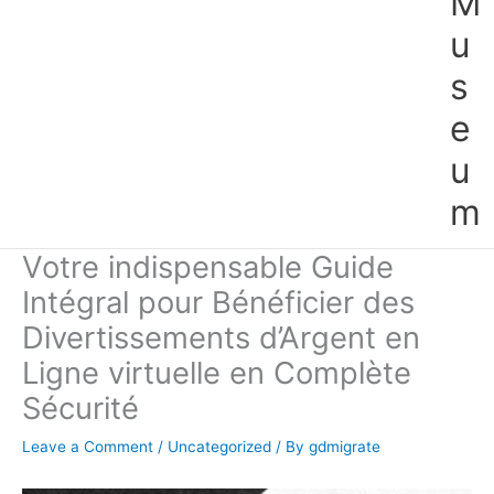
M
u
s
e
u
m
Votre indispensable Guide
Intégral pour Bénéficier des
Divertissements d’Argent en
Ligne virtuelle en Complète
Sécurité
Leave a Comment
/
Uncategorized
/ By
gdmigrate