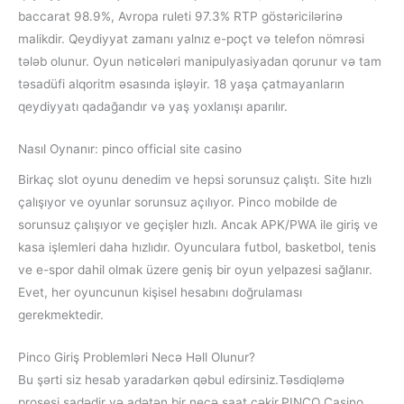
baccarat 98.9%, Avropa ruleti 97.3% RTP göstəricilərinə
malikdir. Qeydiyyat zamanı yalnız e-poçt və telefon nömrəsi
tələb olunur. Oyun nəticələri manipulyasiyadan qorunur və tam
təsadüfi alqoritm əsasında işləyir. 18 yaşa çatmayanların
qeydiyyatı qadağandır və yaş yoxlanışı aparılır.
Nasıl Oynanır: pinco official site casino
Birkaç slot oyunu denedim ve hepsi sorunsuz çalıştı. Site hızlı
çalışıyor ve oyunlar sorunsuz açılıyor. Pinco mobilde de
sorunsuz çalışıyor ve geçişler hızlı. Ancak APK/PWA ile giriş ve
kasa işlemleri daha hızlıdır. Oyunculara futbol, basketbol, tenis
ve e-spor dahil olmak üzere geniş bir oyun yelpazesi sağlanır.
Evet, her oyuncunun kişisel hesabını doğrulaması
gerekmektedir.
Pinco Giriş Problemləri Necə Həll Olunur?
Bu şərti siz hesab yaradarkən qəbul edirsiniz.Təsdiqləmə
prosesi sadədir və adətən bir neçə saat çəkir.PINCO Casino