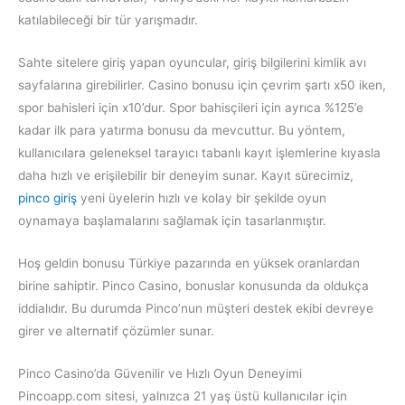
katılabileceği bir tür yarışmadır.
Sahte sitelere giriş yapan oyuncular, giriş bilgilerini kimlik avı
sayfalarına girebilirler. Casino bonusu için çevrim şartı x50 iken,
spor bahisleri için x10’dur. Spor bahisçileri için ayrıca %125’e
kadar ilk para yatırma bonusu da mevcuttur. Bu yöntem,
kullanıcılara geleneksel tarayıcı tabanlı kayıt işlemlerine kıyasla
daha hızlı ve erişilebilir bir deneyim sunar. Kayıt sürecimiz,
pinco giriş
yeni üyelerin hızlı ve kolay bir şekilde oyun
oynamaya başlamalarını sağlamak için tasarlanmıştır.
Hoş geldin bonusu Türkiye pazarında en yüksek oranlardan
birine sahiptir. Pinco Casino, bonuslar konusunda da oldukça
iddialıdır. Bu durumda Pinco’nun müşteri destek ekibi devreye
girer ve alternatif çözümler sunar.
Pinco Casino’da Güvenilir ve Hızlı Oyun Deneyimi
Pincoapp.com sitesi, yalnızca 21 yaş üstü kullanıcılar için