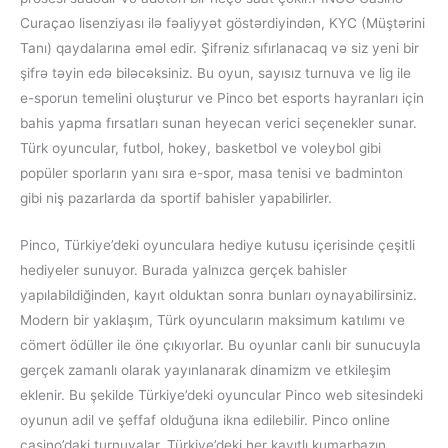
Curaçao lisenziyası ilə fəaliyyət göstərdiyindən, KYC (Müştərini
Tanı) qaydalarına əməl edir. Şifrəniz sıfırlanacaq və siz yeni bir
şifrə təyin edə biləcəksiniz. Bu oyun, sayısız turnuva ve lig ile
e-sporun temelini oluşturur ve Pinco bet esports hayranları için
bahis yapma fırsatları sunan heyecan verici seçenekler sunar.
Türk oyuncular, futbol, hokey, basketbol ve voleybol gibi
popüler sporların yanı sıra e-spor, masa tenisi ve badminton
gibi niş pazarlarda da sportif bahisler yapabilirler.
Pinco, Türkiye’deki oyunculara hediye kutusu içerisinde çeşitli
hediyeler sunuyor. Burada yalnızca gerçek bahisler
yapılabildiğinden, kayıt olduktan sonra bunları oynayabilirsiniz.
Modern bir yaklaşım, Türk oyuncuların maksimum katılımı ve
cömert ödüller ile öne çıkıyorlar. Bu oyunlar canlı bir sunucuyla
gerçek zamanlı olarak yayınlanarak dinamizm ve etkileşim
eklenir. Bu şekilde Türkiye’deki oyuncular Pinco web sitesindeki
oyunun adil ve şeffaf olduğuna ikna edilebilir. Pinco online
casino’daki turnuvalar, Türkiye’deki her kayıtlı kumarbazın