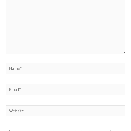
Name*
Email*
Website