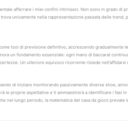
ntale afferrare i miei confini intrinseci. Non sono in grado di p
si trova unicamente nella rappresentazione passata delle trend, 
come tool di previsione definitivo, accrescendo gradualmente
a ignora un fondamento essenziale: ogni mano di baccarat conti
n certezze. Un ulteriore equivoco ricorrente risiede nell’affidars
mando di iniziare monitorando passivamente diverse shoe, annota
le proprie aspettative e ti ammaestrerà a identificare i fasi in 
che nel lungo periodo, la matematica del casa da gioco preva