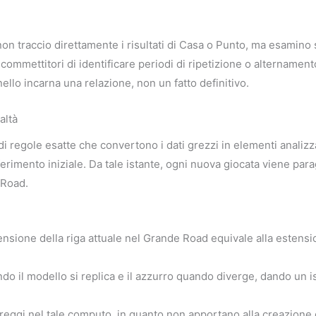
on traccio direttamente i risultati di Casa o Punto, ma esamino s
mmettitori di identificare periodi di ripetizione o alternamen
llo incarna una relazione, non un fatto definitivo.
altà
di regole esatte che convertono i dati grezzi in elementi analizz
riferimento iniziale. Da tale istante, ogni nuova giocata viene p
 Road.
nsione della riga attuale nel Grande Road equivale alla estens
do il modello si replica e il azzurro quando diverge, dando un i
ggi nel tale computo, in quanto non apportano alla creazione di