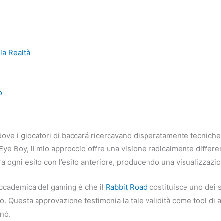
la Realtà
o
, dove i giocatori di baccará ricercavano disperatamente tecniche
Eye Boy, il mio approccio offre una visione radicalmente differen
a ogni esito con l’esito anteriore, producendo una visualizzazion
 accademica del gaming è che il
Rabbit Road
costituisce uno dei s
. Questa approvazione testimonia la tale validità come tool di an
inò.