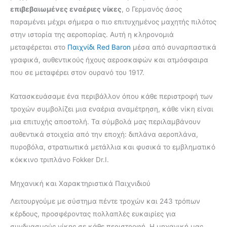
επιβεβαιωμένες εναέριες νίκες
, ο Γερμανός άσος
παραμένει μέχρι σήμερα ο πιο επιτυχημένος μαχητής πιλότος
στην ιστορία της αεροπορίας. Αυτή η κληρονομιά
μεταφέρεται στο
Παιχνίδι Red Baron
μέσα από συναρπαστικά
γραφικά, αυθεντικούς ήχους αεροσκαφών και ατμόσφαιρα
που σε μεταφέρει στον ουρανό του 1917.
Κατασκευάσαμε ένα περιβάλλον όπου κάθε περιστροφή των
τροχών συμβολίζει μια εναέρια αναμέτρηση, κάθε νίκη είναι
μια επιτυχής αποστολή. Τα σύμβολά μας περιλαμβάνουν
αυθεντικά στοιχεία από την εποχή: διπλάνα αεροπλάνα,
πυροβόλα, στρατιωτικά μετάλλια και φυσικά το εμβληματικό
κόκκινο τριπλάνο Fokker Dr.I.
Μηχανική και Χαρακτηριστικά Παιχνιδιού
Λειτουργούμε με σύστημα πέντε τροχών και 243 τρόπων
κέρδους, προσφέροντας πολλαπλές ευκαιρίες για
συνδυασμούς νίκης σε κάθε περιστροφή. Η μηχανική μας