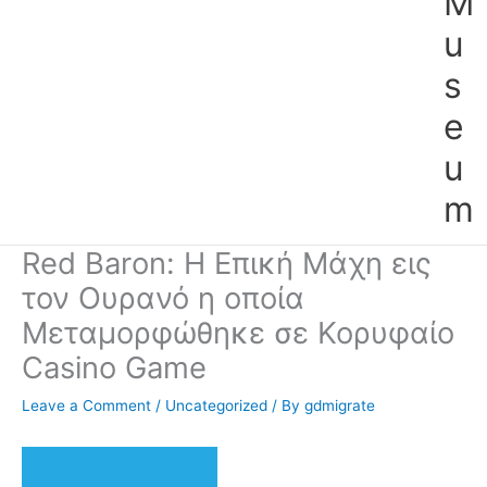
M
u
s
e
u
m
Red Baron: Η Επική Μάχη εις
τον Ουρανό η οποία
Μεταμορφώθηκε σε Κορυφαίο
Casino Game
Leave a Comment
/
Uncategorized
/ By
gdmigrate