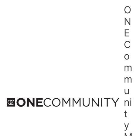
Skip
O
to
N
content
E
C
o
m
m
u
ni
t
y