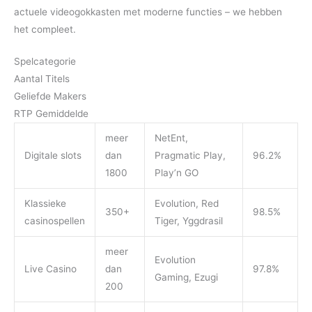
actuele videogokkasten met moderne functies – we hebben
het compleet.
Spelcategorie
Aantal Titels
Geliefde Makers
RTP Gemiddelde
meer
NetEnt,
Digitale slots
dan
Pragmatic Play,
96.2%
1800
Play’n GO
Klassieke
Evolution, Red
350+
98.5%
casinospellen
Tiger, Yggdrasil
meer
Evolution
Live Casino
dan
97.8%
Gaming, Ezugi
200