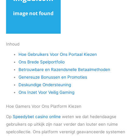
Inhoud
Hoe Gebruikers Voor Ons Portaal Kiezen
Ons Brede Spelportfolio
Betrouwbare en Razendsnelle Betaalmethoden
Genereuze Bonussen en Promoties
Deskundige Ondersteuning
Ons Inzet Voor Veilig Gaming
Hoe Gamers Voor Ons Platform Kiezen
Op
Speedybet casino online
weten we dat hedendaagse
gebruikers op uitkijk zijn naar verder dan louter een ruime
spelcollectie. Ons platform verenigt geavanceerde systemen