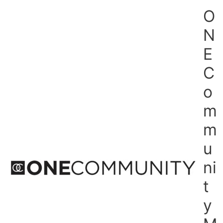
Skip
O
to
N
content
E
C
o
m
m
u
ni
t
y