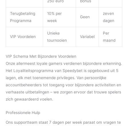
250 euro
bonus
Terugbetaling
10% per
zeven
Geen
Programma
week
dagen
Unieke
Per
VIP Voordelen
Variabel
tournooien
maand
VIP Schema Met Bijzondere Voordelen
Onze allermeest loyale gamers verdienen bijzondere erkenning.
Het Loyaliteitsprogramma van Speedybet is opgebouwd uit 5
lagen, elk met toenemende privileges. Van persoonlijke
accountbeheerders tot toegang voor bijzondere activiteiten en
verhaaste uitbetalingen – we zorgen ervoor dat trouwe spelers
zich gewaardeerd voelen.
Professionele Hulp
Ons supportteam staat 7 dagen per week paraat om vragen te