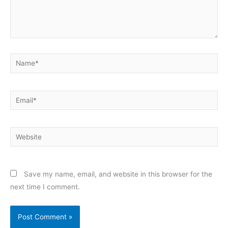
Name*
Email*
Website
Save my name, email, and website in this browser for the
next time I comment.