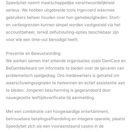
Speedybet neemt maatschappelijke verantwoordelijkheid
serieus. We hebben uitgebreide tools ingevoerd waarmee
gebruikers beheer houden over hun gamebezigheden. Stort-
en verliesgrenzen kunnen simpel worden vastgesteld via het
accountbeheer, terwijl zelfuitsluiting-opties beschikbaar zijn
voor wie een time-out benodigd heeft.
Preventie en Bewustwording
We werken samen met erkende organisaties zoals GamCare en
BeGambleAware om informatie te bieden over de gevaren van
problematisch spelgedrag. Ons medewerkers is getraind om
waarschuwingssignalen te herkennen en actief assistentie aan
te bieden. Jongeren bescherming is gegarandeerd door
nauwgezette leeftijdsverificatie bij aanmelding.
Met een combinatie van hoogwaardige entertainment,
betrouwbare betalingsafhandeling en integere operatie, plaatst
Speedybet zich als een vooraanstaand casino in de