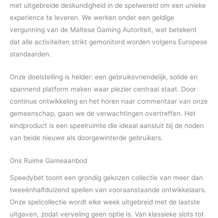
met uitgebreide deskundigheid in de spelwereld om een unieke
experience te leveren. We werken onder een geldige
vergunning van de Maltese Gaming Autoriteit, wat betekent
dat alle activiteiten strikt gemonitord worden volgens Europese
standaarden.
Onze doelstelling is helder: een gebruiksvriendelijk, solide en
spannend platform maken waar plezier centraal staat. Door
continue ontwikkeling en het horen naar commentaar van onze
gemeenschap, gaan we de verwachtingen overtreffen. Het
eindproduct is een speelruimte die ideaal aansluit bij de noden
van beide nieuwe als doorgewinterde gebruikers.
Ons Ruime Gameaanbod
Speedybet toont een grondig gekozen collectie van meer dan
tweeënhalfduizend spellen van vooraanstaande ontwikkelaars.
Onze spelcollectie wordt elke week uitgebreid met de laatste
uitgaven, zodat verveling geen optie is. Van klassieke slots tot