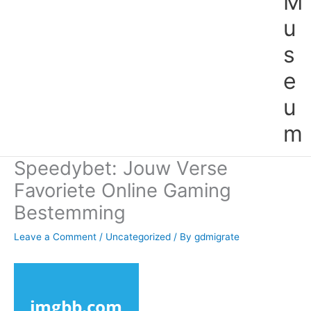
M
u
s
e
u
m
Speedybet: Jouw Verse
Favoriete Online Gaming
Bestemming
Leave a Comment
/
Uncategorized
/ By
gdmigrate