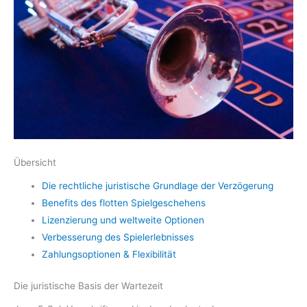
Übersicht
Die rechtliche juristische Grundlage der Verzögerung
Benefits des flotten Spielgeschehens
Lizenzierung und weltweite Optionen
Verbesserung des Spielerlebnisses
Zahlungsoptionen & Flexibilität
Die juristische Basis der Wartezeit