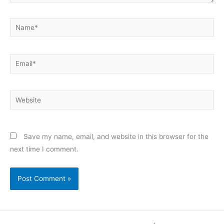
Name*
Email*
Website
Save my name, email, and website in this browser for the
next time I comment.