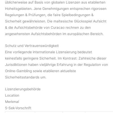
üblicherweise auf Basis von globalen Lizenzen aus etablierten
Hoheitsgebieten. Jene Genehmigungen entsprechen rigorosen
Regelungen & Prüfungen, die faire Spielbedingungen &
Sicherheit gewährleisten. Die maltesische Glücksspiel Aufsicht
& die Aufsichtsbehörde von Curacao rechnen zu den
angesehensten Aufsichtsbehörden im europäischen Bereich.
Schutz und Vertrauenswürdigkeit
Eine vorliegende internationale Lizensierung bedeutet
keinesfalls geringere Sicherheit. Im Kontrast: Zahlreiche dieser
Jurisdiktionen haben vieljährige Erfahrung in der Regulation von
Online-Gambling sowie etablieren aktuellste
Sicherheitsstandards um.
Lizenzierungsbehörde
Location
Merkmal
5-Sek-Vorschrift