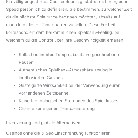
Ein völlig ungestörtes Casinoerlebnis gestattet es Ihnen, euer
Speed persönlich zu definieren. Sie bestimmen, zu welcher Zeit
du die nächste Spielrunde beginnen möchten, abseits auf
einen künstlichen Timer harren zu sollen. Diese Freiheit
korrespondiert dem herkömmlichen Spielbank-Feeling, bei
welchem du die Control über Ihre Geschwindigkeit erhalten.
Selbstbestimmtes Tempo abseits vorgeschriebene
Pausen
Authentisches Spielbank-Atmosphäre analog in
landbasierten Casinos
Gesteigerte Wirksamkeit bei der Verwendung eurer
vorhandenen Zeitspanne
Keine technologischen Störungen des Spielflusses
Chance zur eigenen Tempoeinstellung
Lizenzierung und globale Alternativen
Casinos ohne die 5-Sek-Einschränkung funktionieren