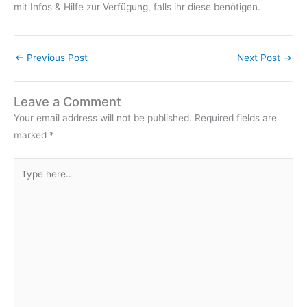
mit Infos & Hilfe zur Verfügung, falls ihr diese benötigen.
←
Previous Post
Next Post
→
Leave a Comment
Your email address will not be published.
Required fields are
marked
*
Type
here..