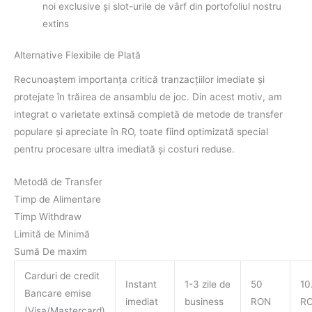
noi exclusive și slot-urile de vârf din portofoliul nostru
extins
Alternative Flexibile de Plată
Recunoaștem importanța critică tranzacțiilor imediate și
protejate în trăirea de ansamblu de joc. Din acest motiv, am
integrat o varietate extinsă completă de metode de transfer
populare și apreciate în RO, toate fiind optimizată special
pentru procesare ultra imediată și costuri reduse.
Metodă de Transfer
Timp de Alimentare
Timp Withdraw
Limită de Minimă
Sumă De maxim
Carduri de credit
Instant
1-3 zile de
50
10
Bancare emise
imediat
business
RON
R
(Visa/Mastercard)