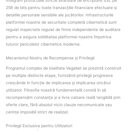
Integrăm protocoale stricte avansate de encriptare SSL pe
256 de bits pentru toate tranzacțiile financiare efectuate și
detaliile personale sensibile ale jucătorilor. Infrastructurile
platformei noastre de securitate completă cibernetică sunt
regulat inspectate regulat de firme independente de auditare
pentru a asigura soliditatea platformei noastre împotriva
tuturor pericolelor cibernetice moderne.
Mecanismul Nostru de Recompense și Privilegii
Programul complex de loialitate Vegabet se prezintă construit
pe multiple distincte etape, furnizând privilegii progresive
crescânde în funcție de implicarea și implicarea oricărui
utilizator. Filosofia noastră fundamentală constă în să
recompensăm constanța și a livra valoare reală tangibilă prin
oferte clare, fără absolut nicio clauze necomunicate sau
cerințe imposibil strict de realizat.
Privilegii Exclusive pentru Utilizatori