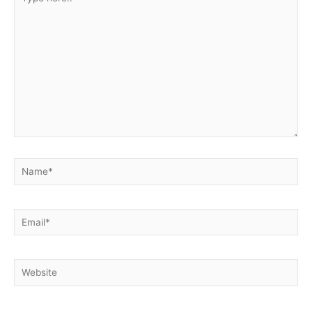
here..
Name*
Email*
Website