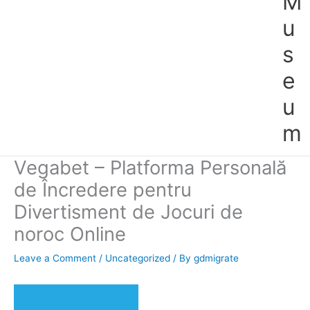
M
u
s
e
u
m
Vegabet – Platforma Personală
de Încredere pentru
Divertisment de Jocuri de
noroc Online
Leave a Comment
/
Uncategorized
/ By
gdmigrate