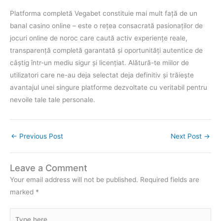
Platforma completă Vegabet constituie mai mult față de un
banal casino online – este o rețea consacrată pasionaților de
jocuri online de noroc care caută activ experiențe reale,
transparență completă garantată și oportunități autentice de
câștig într-un mediu sigur și licențiat. Alătură-te miilor de
utilizatori care ne-au deja selectat deja definitiv și trăiește
avantajul unei singure platforme dezvoltate cu veritabil pentru
nevoile tale tale personale.
←
Previous Post
Next Post
→
Leave a Comment
Your email address will not be published.
Required fields are
marked
*
Type